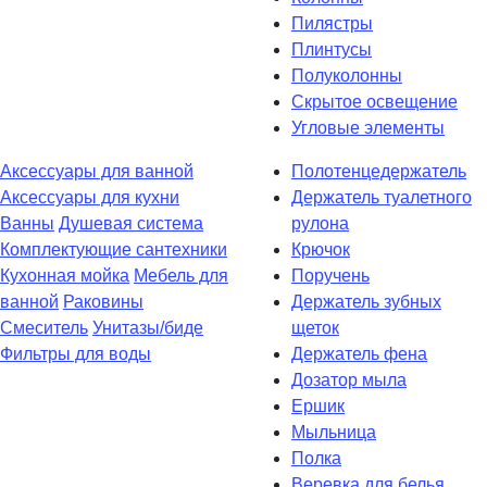
Пилястры
Плинтусы
Полуколонны
Скрытое освещение
Угловые элементы
Аксессуары для ванной
Полотенцедержатель
Аксессуары для кухни
Держатель туалетного
Ванны
Душевая система
рулона
Комплектующие сантехники
Крючок
Кухонная мойка
Мебель для
Поручень
ванной
Раковины
Держатель зубных
Смеситель
Унитазы/биде
щеток
Фильтры для воды
Держатель фена
Дозатор мыла
Eршик
Мыльница
Полка
Веревка для белья