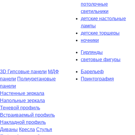
потолочные
светильники
детские настольные
лампы
детские торшеры
ночники
Гирлянды
световые фигуры
3D Гипсовые панели
МДФ
Барельеф
панели
Полиуретановые
Принтография
панели
Настенные зеркала
Напольные зеркала
Теневой профиль
Встраиваемый профиль
Накладной профиль
Диваны
Кресла
Стулья