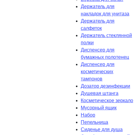
Держатель для
накладок для унитаза
Держатель для
салфеток
Держатель стеклянной
полки
Диспенсер для
бумажных полотенец
Диспенсер для
косметических
тампонов
Дозатор дезинфекции
Душевая штанга
Косметическое зеркало
Мусорный ящик
Набор
Пепельница
Сиденье для душа