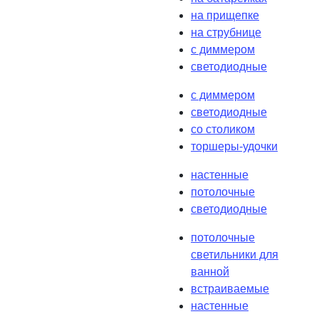
на прищепке
на струбнице
с диммером
светодиодные
с диммером
светодиодные
со столиком
торшеры-удочки
настенные
потолочные
светодиодные
потолочные
светильники для
ванной
встраиваемые
настенные