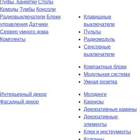
Пуфы, банкетки
Столы
Комоды
Тумбы
Консоли
Радиовыключатели
Блоки
Клавишные
управления
Датчики
выключатели
Сервер умного дома
Пульты
Комплекты
Радиомодуль
Сенсорные
выключатели
Компактные блоки
Модульная система
Умная розетка
Интерьерный декор
Молдинги
Фасадный декор
Карнизы
Декоративные камины
Декоративные
элементы
Клеи и инструменты
Колонны