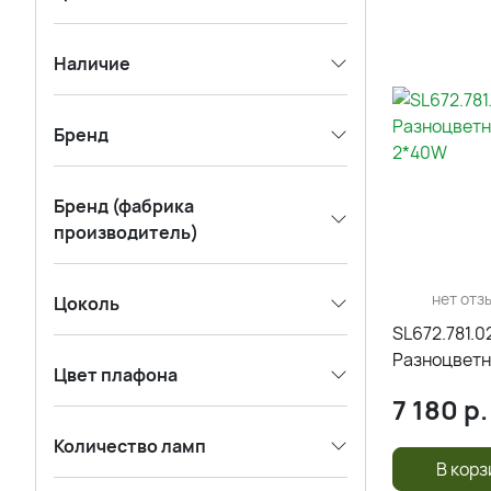
Наличие
Бренд
Бренд (фабрика
производитель)
нет отз
Цоколь
SL672.781.0
Разноцветн
Цвет плафона
2*40W
7 180
р.
Количество ламп
В корз