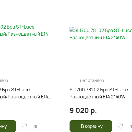
ывов
нет отзывов
2 Бра ST-Luce
SL1700.781.02 Бра ST-Luce
ый/Разноцветный E14
Разноцветный E14 2*40W
9 020
р.
ину
В корзину