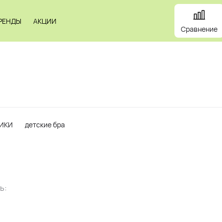
РЕНДЫ
АКЦИИ
Сравнение
и
Панели
Зеркала
Профили
Картины
Alum
ИКИ
детские бра
ь: