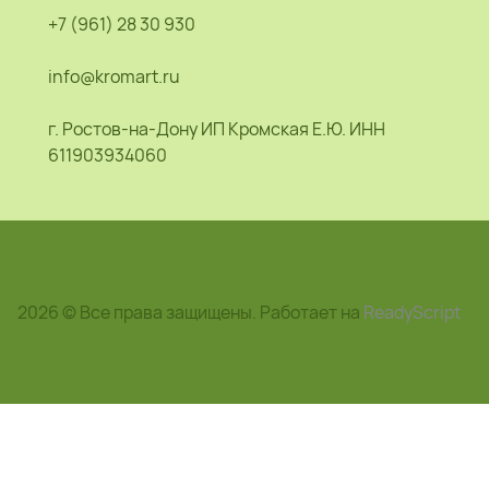
+7 (961) 28 30 930
info@kromart.ru
г. Ростов-на-Дону ИП Кромская Е.Ю. ИНН
611903934060
2026 © Все права защищены. Работает на
ReadyScript