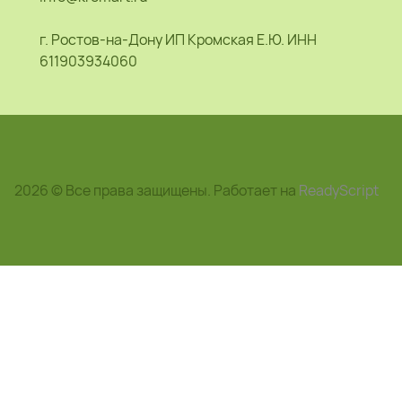
г. Ростов-на-Дону ИП Кромская Е.Ю. ИНН
611903934060
2026 © Все права защищены. Работает на
ReadyScript