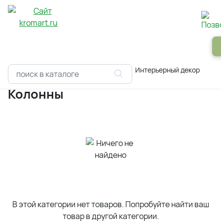
Панели
Зеркала
Профили
Картины
Alum
Главная
Каталоги
Арх. декор
Интерьерный декор
Ко
Колонны
В этой категории нет товаров. Попробуйте найти ваш
товар в другой категории.