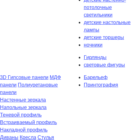
потолочные
светильники
детские настольные
лампы
детские торшеры
ночники
Гирлянды
световые фигуры
3D Гипсовые панели
МДФ
Барельеф
панели
Полиуретановые
Принтография
панели
Настенные зеркала
Напольные зеркала
Теневой профиль
Встраиваемый профиль
Накладной профиль
Диваны
Кресла
Стулья