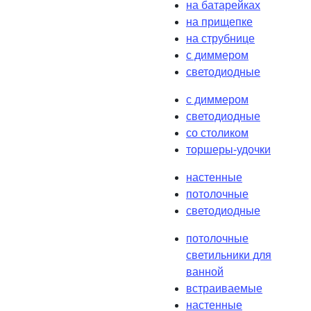
на батарейках
на прищепке
на струбнице
с диммером
светодиодные
с диммером
светодиодные
со столиком
торшеры-удочки
настенные
потолочные
светодиодные
потолочные
светильники для
ванной
встраиваемые
настенные