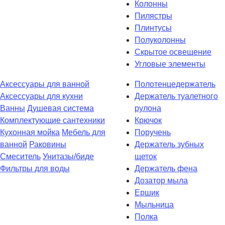
Колонны
Пилястры
Плинтусы
Полуколонны
Скрытое освещение
Угловые элементы
Аксессуары для ванной
Полотенцедержатель
Аксессуары для кухни
Держатель туалетного
Ванны
Душевая система
рулона
Комплектующие сантехники
Крючок
Кухонная мойка
Мебель для
Поручень
ванной
Раковины
Держатель зубных
Смеситель
Унитазы/биде
щеток
Фильтры для воды
Держатель фена
Дозатор мыла
Eршик
Мыльница
Полка