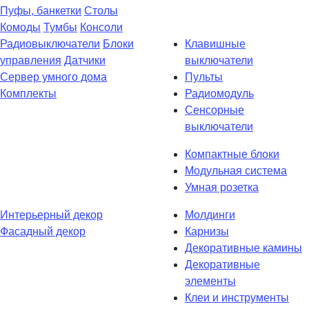
Пуфы, банкетки
Столы
Комоды
Тумбы
Консоли
Радиовыключатели
Блоки
Клавишные
управления
Датчики
выключатели
Сервер умного дома
Пульты
Комплекты
Радиомодуль
Сенсорные
выключатели
Компактные блоки
Модульная система
Умная розетка
Интерьерный декор
Молдинги
Фасадный декор
Карнизы
Декоративные камины
Декоративные
элементы
Клеи и инструменты