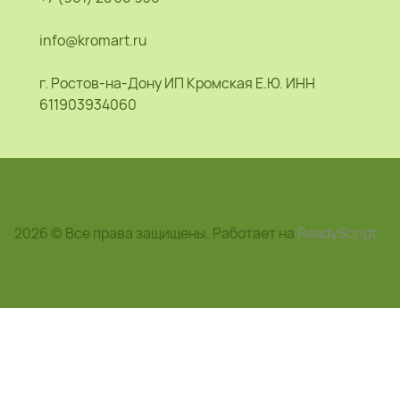
info@kromart.ru
г. Ростов-на-Дону ИП Кромская Е.Ю. ИНН
611903934060
2026 © Все права защищены. Работает на
ReadyScript