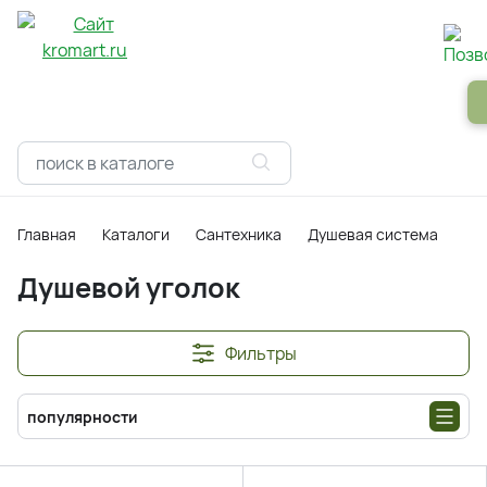
Панели
Зеркала
Профили
Картины
Alum
Главная
Каталоги
Сантехника
Душевая система
Ду
Душевой уголок
Фильтры
популярности