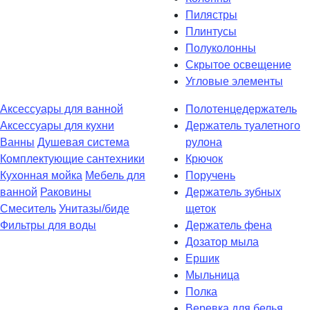
Пилястры
Плинтусы
Полуколонны
Скрытое освещение
Угловые элементы
Аксессуары для ванной
Полотенцедержатель
Аксессуары для кухни
Держатель туалетного
Ванны
Душевая система
рулона
Комплектующие сантехники
Крючок
Кухонная мойка
Мебель для
Поручень
ванной
Раковины
Держатель зубных
Смеситель
Унитазы/биде
щеток
Фильтры для воды
Держатель фена
Дозатор мыла
Eршик
Мыльница
Полка
Веревка для белья