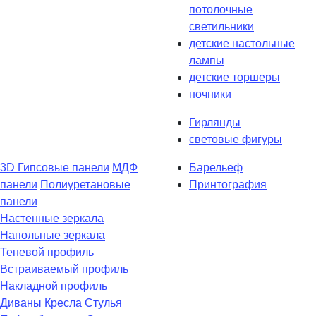
потолочные
светильники
детские настольные
лампы
детские торшеры
ночники
Гирлянды
световые фигуры
3D Гипсовые панели
МДФ
Барельеф
панели
Полиуретановые
Принтография
панели
Настенные зеркала
Напольные зеркала
Теневой профиль
Встраиваемый профиль
Накладной профиль
Диваны
Кресла
Стулья