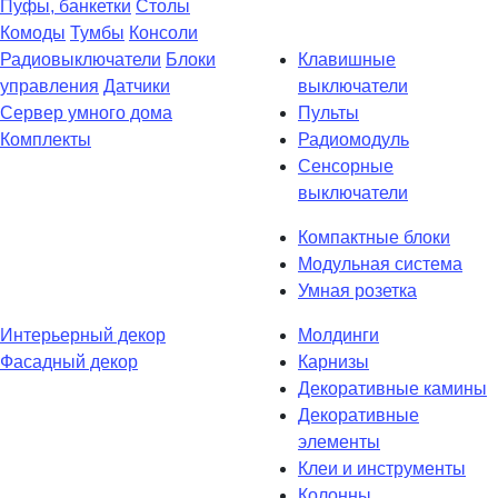
Пуфы, банкетки
Столы
Комоды
Тумбы
Консоли
Радиовыключатели
Блоки
Клавишные
управления
Датчики
выключатели
Сервер умного дома
Пульты
Комплекты
Радиомодуль
Сенсорные
выключатели
Компактные блоки
Модульная система
Умная розетка
Интерьерный декор
Молдинги
Фасадный декор
Карнизы
Декоративные камины
Декоративные
элементы
Клеи и инструменты
Колонны