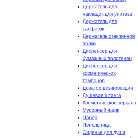
Держатель для
накладок для унитаза
Держатель для
салфеток
Держатель стеклянной
полки
Диспенсер для
бумажных полотенец
Диспенсер для
косметических
тампонов
Дозатор дезинфекции
Душевая штанга
Косметическое зеркало
Мусорный ящик
Набор
Пепельница
Сиденье для душа