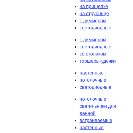
на прищепке
на струбнице
с диммером
светодиодные
с диммером
светодиодные
со столиком
торшеры-удочки
настенные
потолочные
светодиодные
потолочные
светильники для
ванной
встраиваемые
настенные