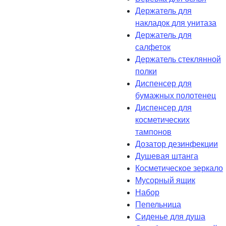
Держатель для
накладок для унитаза
Держатель для
салфеток
Держатель стеклянной
полки
Диспенсер для
бумажных полотенец
Диспенсер для
косметических
тампонов
Дозатор дезинфекции
Душевая штанга
Косметическое зеркало
Мусорный ящик
Набор
Пепельница
Сиденье для душа