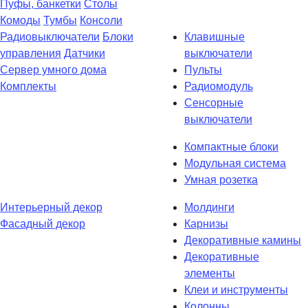
Пуфы, банкетки
Столы
Комоды
Тумбы
Консоли
Радиовыключатели
Блоки
Клавишные
управления
Датчики
выключатели
Сервер умного дома
Пульты
Комплекты
Радиомодуль
Сенсорные
выключатели
Компактные блоки
Модульная система
Умная розетка
Интерьерный декор
Молдинги
Фасадный декор
Карнизы
Декоративные камины
Декоративные
элементы
Клеи и инструменты
Колонны