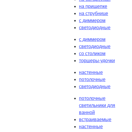
на прищепке
на струбнице
с диммером
светодиодные
с диммером
светодиодные
со столиком
торшеры-удочки
настенные
потолочные
светодиодные
потолочные
светильники для
ванной
встраиваемые
настенные