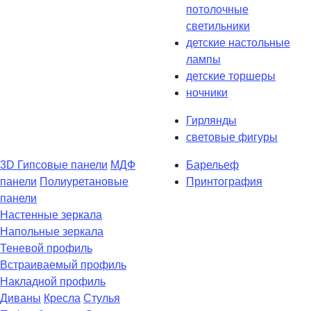
потолочные
светильники
детские настольные
лампы
детские торшеры
ночники
Гирлянды
световые фигуры
3D Гипсовые панели
МДФ
Барельеф
панели
Полиуретановые
Принтография
панели
Настенные зеркала
Напольные зеркала
Теневой профиль
Встраиваемый профиль
Накладной профиль
Диваны
Кресла
Стулья