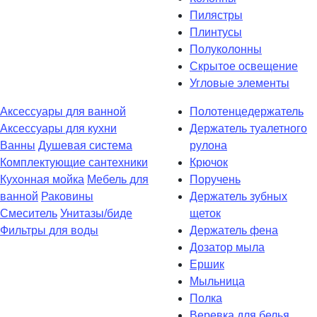
Пилястры
Плинтусы
Полуколонны
Скрытое освещение
Угловые элементы
Аксессуары для ванной
Полотенцедержатель
Аксессуары для кухни
Держатель туалетного
Ванны
Душевая система
рулона
Комплектующие сантехники
Крючок
Кухонная мойка
Мебель для
Поручень
ванной
Раковины
Держатель зубных
Смеситель
Унитазы/биде
щеток
Фильтры для воды
Держатель фена
Дозатор мыла
Eршик
Мыльница
Полка
Веревка для белья