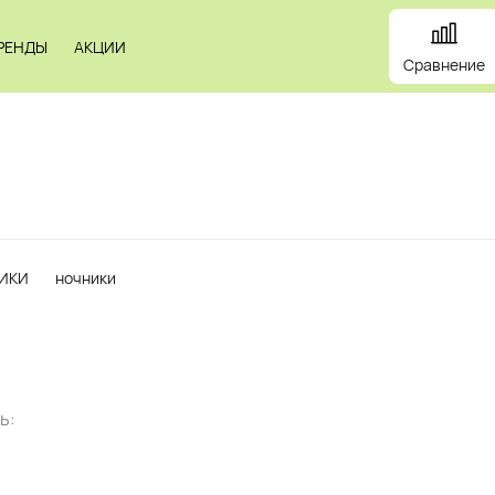
РЕНДЫ
АКЦИИ
Сравнение
и
Панели
Зеркала
Профили
Картины
Alum
ИКИ
ночники
ь: