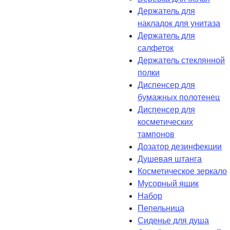
Держатель для
накладок для унитаза
Держатель для
салфеток
Держатель стеклянной
полки
Диспенсер для
бумажных полотенец
Диспенсер для
косметических
тампонов
Дозатор дезинфекции
Душевая штанга
Косметическое зеркало
Мусорный ящик
Набор
Пепельница
Сиденье для душа