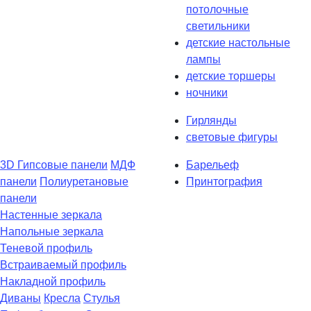
потолочные
светильники
детские настольные
лампы
детские торшеры
ночники
Гирлянды
световые фигуры
3D Гипсовые панели
МДФ
Барельеф
панели
Полиуретановые
Принтография
панели
Настенные зеркала
Напольные зеркала
Теневой профиль
Встраиваемый профиль
Накладной профиль
Диваны
Кресла
Стулья