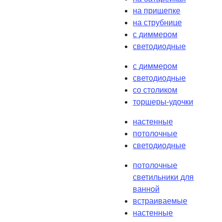
на прищепке
на струбнице
с диммером
светодиодные
с диммером
светодиодные
со столиком
торшеры-удочки
настенные
потолочные
светодиодные
потолочные
светильники для
ванной
встраиваемые
настенные