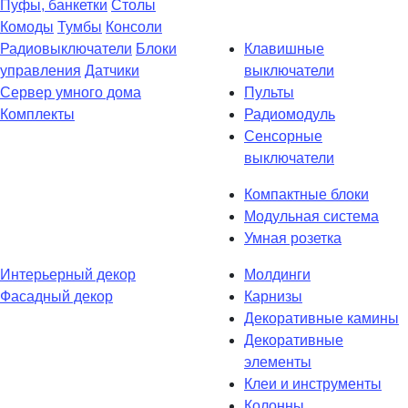
Пуфы, банкетки
Столы
Комоды
Тумбы
Консоли
Радиовыключатели
Блоки
Клавишные
управления
Датчики
выключатели
Сервер умного дома
Пульты
Комплекты
Радиомодуль
Сенсорные
выключатели
Компактные блоки
Модульная система
Умная розетка
Интерьерный декор
Молдинги
Фасадный декор
Карнизы
Декоративные камины
Декоративные
элементы
Клеи и инструменты
Колонны