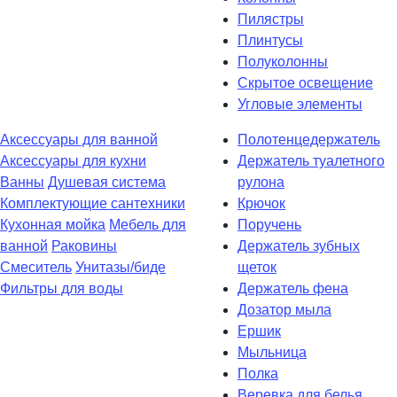
Пилястры
Плинтусы
Полуколонны
Скрытое освещение
Угловые элементы
Аксессуары для ванной
Полотенцедержатель
Аксессуары для кухни
Держатель туалетного
Ванны
Душевая система
рулона
Комплектующие сантехники
Крючок
Кухонная мойка
Мебель для
Поручень
ванной
Раковины
Держатель зубных
Смеситель
Унитазы/биде
щеток
Фильтры для воды
Держатель фена
Дозатор мыла
Eршик
Мыльница
Полка
Веревка для белья