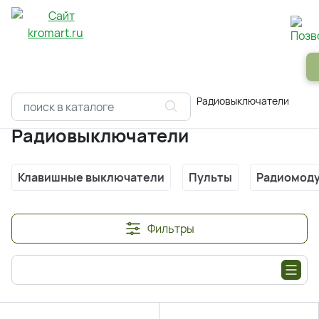
Панели
Зеркала
Профили
Картины
Alum
Главная
Каталоги
Умный дом
Радиовыключатели
Радиовыключатели
Клавишные выключатели
Пульты
Радиомод
Фильтры