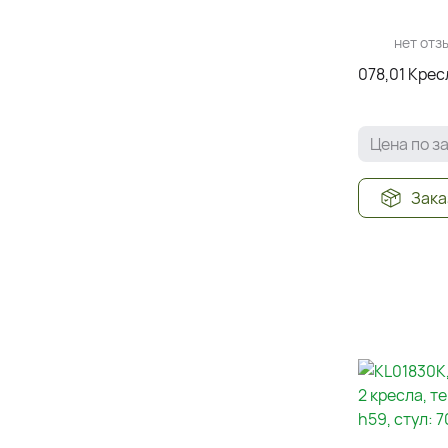
нет отз
078,01 Крес
Цена по з
Зака