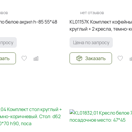
ывов
нет отзывов
ло белое акрил h-85 55*48
KL01157K Комплект кофейны
круглый + 2 кресла, темно-
Стол: d62 h59. Стулья: 45*6
апросу
Цена по запросу
зать
Заказать