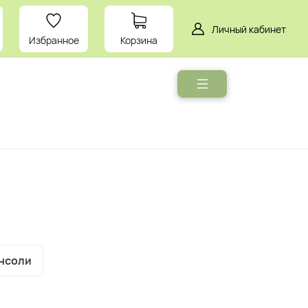
Личный кабинет
Избранное
Корзина
Мебель
Умный
дом
нсоли