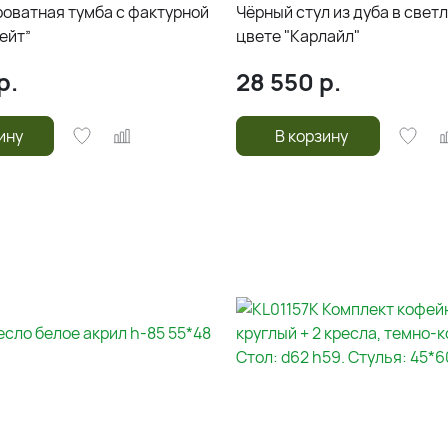
роватная тумба с фактурной
Чёрный стул из дуба в свет
ейт”
цвете "Карлайл"
р.
28 550
р.
ину
В корзину