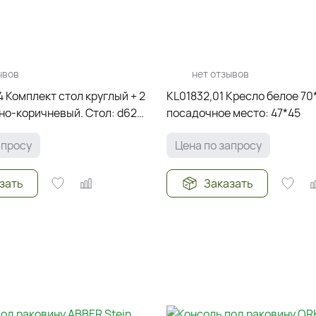
ывов
нет отзывов
 Комплект стол круглый + 2
KL01832,01 Кресло белое 70
но-коричневый. Стол: d62
посадочное место: 47*45
70*70 h90, поса
апросу
Цена по запросу
зать
Заказать