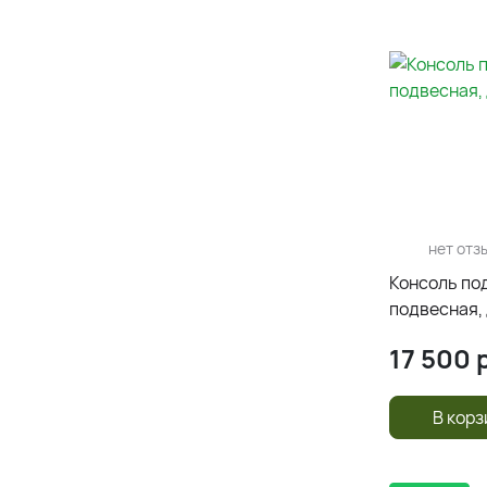
нет отз
Консоль под
подвесная,
17 500
р
В корз