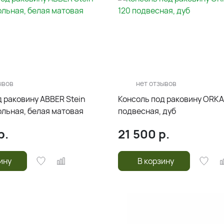
ывов
нет отзывов
 раковину ABBER Stein
Консоль под раковину ORKA 
ольная, белая матовая
подвесная, дуб
р.
21 500
р.
ину
В корзину