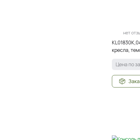
нет отз
KL01830K,04
кресла, тем
h59, стул: 
Цена по з
Зака