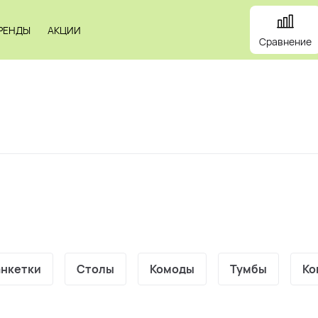
РЕНДЫ
АКЦИИ
Сравнение
и
Панели
Зеркала
Профили
Картины
Alum
анкетки
Столы
Комоды
Тумбы
Ко