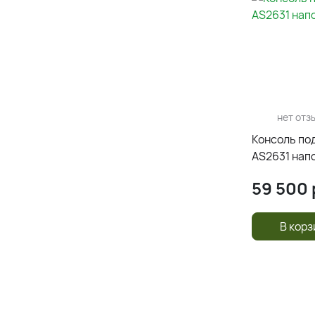
нет отз
Консоль под
AS2631 нап
59 500
В корз