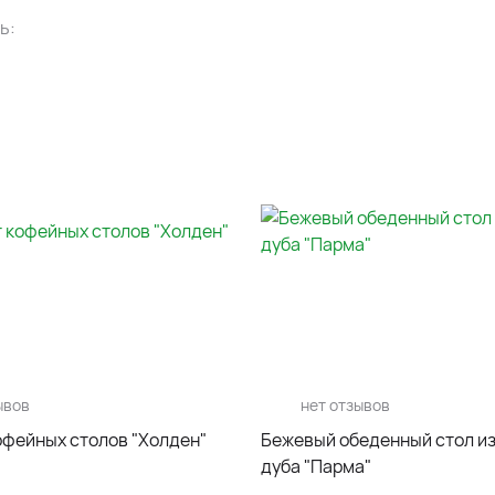
ь:
ывов
нет отзывов
офейных столов "Холден"
Бежевый обеденный стол и
дуба "Парма"