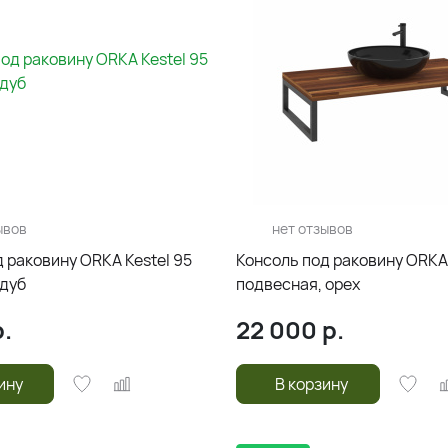
ывов
нет отзывов
 раковину ORKA Kestel 95
Консоль под раковину ORKA 
 дуб
подвесная, орех
.
22 000
р.
ину
В корзину