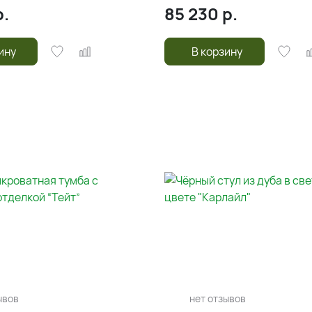
.
85 230
р.
ину
В корзину
ывов
нет отзывов