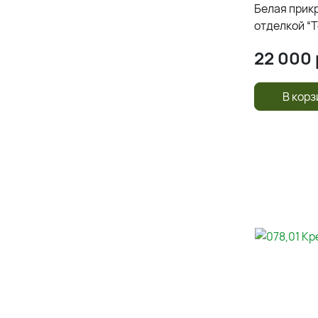
Белая прик
отделкой “Т
22 000
В корз