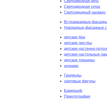
Светодиодная нить
Светодиодная сетка
Светодиодный занавес
Встраиваемые фасадны
Накладные фасадные с
детские бра
детские люстры
детские настенно-пото
детские настольные ла
детские торшеры
ночники
Гирлянды
световые фигуры
Барельеф
Принтография