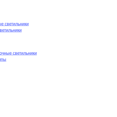
е светильники
ветильники
лочные светильники
мпы