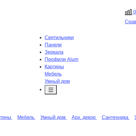
0
Сра
Светильники
Панели
Зеркала
Профили Alum
Картины
Мебель
Умный дом
ртины
Мебель
Умный дом
Арх. декор
Сантехника