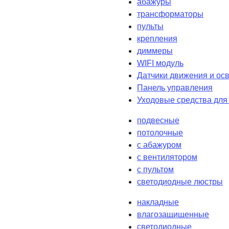
абажуры
трансформаторы
пульты
крепления
диммеры
WIFI модуль
Датчики движения и ос
Панель управления
Уходовые средства для
подвесные
потолочные
с абажуром
с вентилятором
с пультом
светодиодные люстры
накладные
влагозащищенные
светодиодные