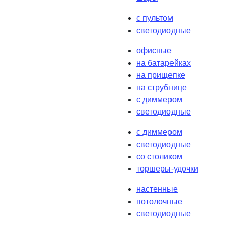
с пультом
светодиодные
офисные
на батарейках
на прищепке
на струбнице
с диммером
светодиодные
с диммером
светодиодные
со столиком
торшеры-удочки
настенные
потолочные
светодиодные