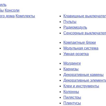
филь
бы
Консоли
ого дома
Комплекты
Клавишные выключате
Пульты
Радиомодуль
Сенсорные выключател
Компактные блоки
Модульная система
Умная розетка
Молдинги
Карнизы
Декоративные камины
Декоративные элемент
Клеи и инструменты
Колонны
Пилястры
Плинтусы