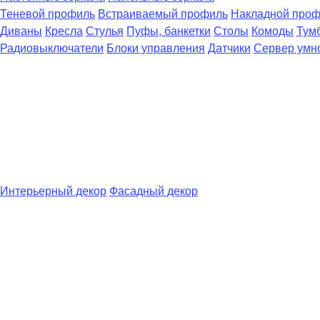
Теневой профиль
Встраиваемый профиль
Накладной про
Диваны
Кресла
Стулья
Пуфы, банкетки
Столы
Комоды
Тум
Радиовыключатели
Блоки управления
Датчики
Сервер умн
Интерьерный декор
Фасадный декор