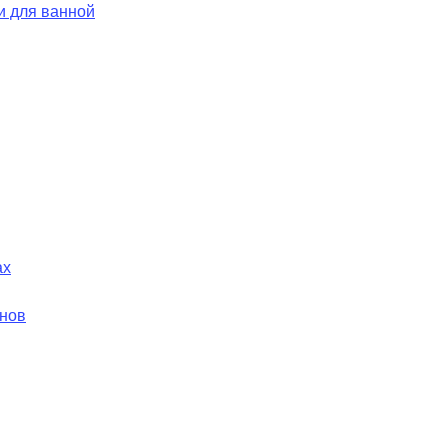
и для ванной
ах
йнов