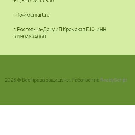
+7 (961) 28 30 930
info@kromart.ru
г. Ростов-на-Дону ИП Кромская Е.Ю. ИНН
611903934060
2026 © Все права защищены. Работает на
ReadyScript