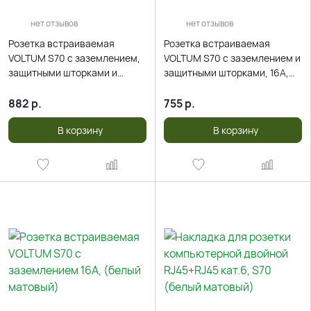
нет отзывов
нет отзывов
Розетка встраиваемая
Розетка встраиваемая
VOLTUM S70 с заземлением,
VOLTUM S70 с заземлением и
защитными шторками и
защитными шторками, 16А,
крышкой 16А, (белый
(белый матовый)
матовый)
882
р.
755
р.
В корзину
В корзину