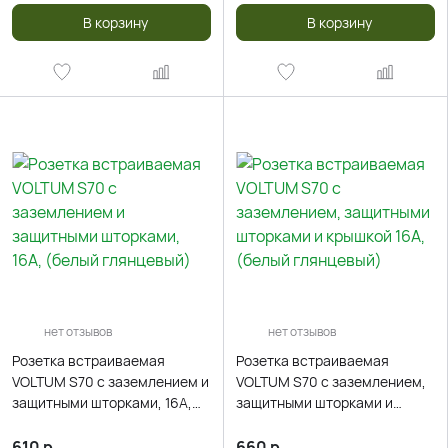
В корзину
В корзину
нет отзывов
нет отзывов
Розетка встраиваемая
Розетка встраиваемая
VOLTUM S70 с заземлением и
VOLTUM S70 с заземлением,
защитными шторками, 16А,
защитными шторками и
(белый глянцевый)
крышкой 16А, (белый
глянцевый)
610
р.
660
р.