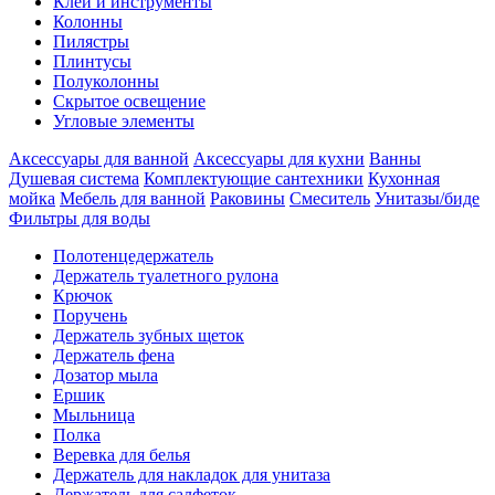
Клеи и инструменты
Колонны
Пилястры
Плинтусы
Полуколонны
Скрытое освещение
Угловые элементы
Аксессуары для ванной
Аксессуары для кухни
Ванны
Душевая система
Комплектующие сантехники
Кухонная
мойка
Мебель для ванной
Раковины
Смеситель
Унитазы/биде
Фильтры для воды
Полотенцедержатель
Держатель туалетного рулона
Крючок
Поручень
Держатель зубных щеток
Держатель фена
Дозатор мыла
Eршик
Мыльница
Полка
Веревка для белья
Держатель для накладок для унитаза
Держатель для салфеток