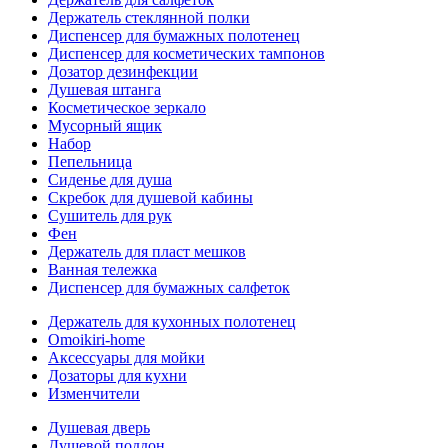
Держатель стеклянной полки
Диспенсер для бумажных полотенец
Диспенсер для косметических тампонов
Дозатор дезинфекции
Душевая штанга
Косметическое зеркало
Мусорный ящик
Набор
Пепельница
Сиденье для душа
Скребок для душевой кабины
Сушитель для рук
Фен
Держатель для пласт мешков
Ванная тележка
Диспенсер для бумажных салфеток
Держатель для кухонных полотенец
Omoikiri-home
Аксессуары для мойки
Дозаторы для кухни
Изменчители
Душевая дверь
Душевой поддон