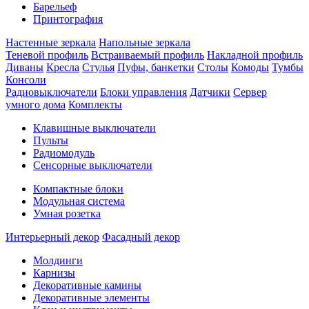
Барельеф
Принтография
Настенные зеркала
Напольные зеркала
Теневой профиль
Встраиваемый профиль
Накладной профиль
Диваны
Кресла
Стулья
Пуфы, банкетки
Столы
Комоды
Тумбы
Консоли
Радиовыключатели
Блоки управления
Датчики
Сервер
умного дома
Комплекты
Клавишные выключатели
Пульты
Радиомодуль
Сенсорные выключатели
Компактные блоки
Модульная система
Умная розетка
Интерьерный декор
Фасадный декор
Молдинги
Карнизы
Декоративные камины
Декоративные элементы