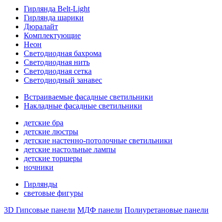
Гирлянда Belt-Light
Гирлянда шарики
Дюралайт
Комплектующие
Неон
Светодиодная бахрома
Светодиодная нить
Светодиодная сетка
Светодиодный занавес
Встраиваемые фасадные светильники
Накладные фасадные светильники
детские бра
детские люстры
детские настенно-потолочные светильники
детские настольные лампы
детские торшеры
ночники
Гирлянды
световые фигуры
3D Гипсовые панели
МДФ панели
Полиуретановые панели