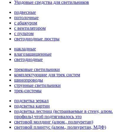
Уходовые средства для светильников
подвесные
потолочные
с абажуром
с вентилятором
с пультом
светодиодные люстры
накладные
влагозащищенные
светодиодные
трековые светильники
комплектующие для трек систем
шинопроводы
струнные светильники
трек-системы
подсветка зеркал
подсветка картин
подсветка лестниц (встраиваемые в стену, алюм.
профиль) чтоб подтягивалось это
световой молдинг (алюм., полиуретан)
световой плинтус (алюм., полиуретан, МДФ)