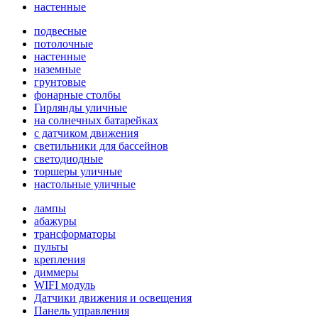
настенные
подвесные
потолочные
настенные
наземные
грунтовые
фонарные столбы
Гирлянды уличные
на солнечных батарейках
с датчиком движения
светильники для бассейнов
светодиодные
торшеры уличные
настольные уличные
лампы
абажуры
трансформаторы
пульты
крепления
диммеры
WIFI модуль
Датчики движения и освещения
Панель управления