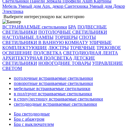
Светильники
Панели
Зеркала
Профили Alum
Картины
Мебель
Умный дом
Арх. декор
Сантехника
Умный дом
Декор
Электрика
Выберите интересующую вас категорию
ВСТРАИВАЕМЫЕ светильники
БРА
ПОДВЕСНЫЕ
СВЕТИЛЬНИКИ
ПОТОЛОЧНЫЕ СВЕТИЛЬНИКИ
НАСТОЛЬНЫЕ ЛАМПЫ
ТОРШЕРЫ
СПОТЫ
СВЕТИЛЬНИКИ В ВАННУЮ КОМНАТУ
УЛИЧНЫЕ
КОМПЛЕКТУЮЩИЕ
ЛЮСТРЫ
ТОЧЕЧНЫЕ
ТРЕКОВОЕ
ОСВЕЩЕНИЕ
ПОДСВЕТКА
СВЕТОДИОДНАЯ ЛЕНТА
АРХИТЕКТУРНАЯ ПОДСВЕТКА
ДЕТСКИЕ
СВЕТИЛЬНИКИ
НОВОГОДНИЕ ТОВАРЫ
УПРАВЛЕНИЕ
СВЕТОМ
потолочные встраиваемые светильники
поворотные встраиваемые светильники
мебельные встраиваемые светильники
в пол/грунт встраиваемые светильники
в стену/лестницу встраиваемые светильники
светодиодные встраиваемые светильники
Бра светодиодные
Бра с абажуром
Бра с выключателем