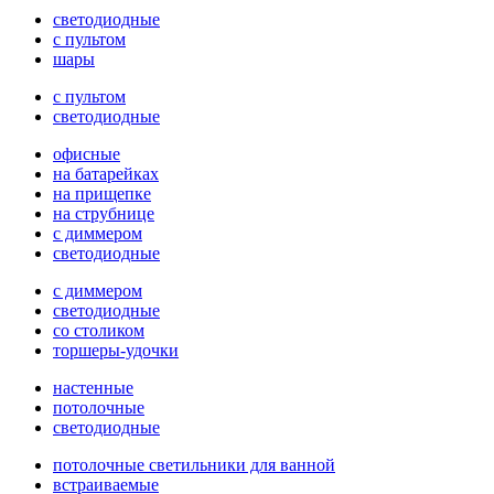
светодиодные
с пультом
шары
с пультом
светодиодные
офисные
на батарейках
на прищепке
на струбнице
с диммером
светодиодные
с диммером
светодиодные
со столиком
торшеры-удочки
настенные
потолочные
светодиодные
потолочные светильники для ванной
встраиваемые