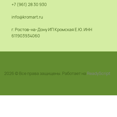
+7 (961) 28 30 930
info@kromart.ru
г. Ростов-на-Дону ИП Кромская Е.Ю. ИНН
611903934060
2026 © Все права защищены. Работает на
ReadyScript