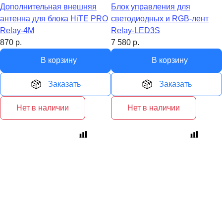
Дополнительная внешняя
Блок управления для
антенна для блока HiTE PRO
светодиодных и RGB-лент
Relay-4M
Relay-LED3S
870
р.
7 580
р.
В корзину
В корзину
Заказать
Заказать
Нет в наличии
Нет в наличии