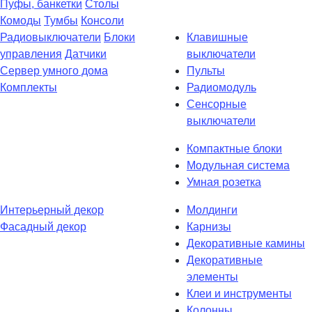
Пуфы, банкетки
Столы
Комоды
Тумбы
Консоли
Радиовыключатели
Блоки
Клавишные
управления
Датчики
выключатели
Сервер умного дома
Пульты
Комплекты
Радиомодуль
Сенсорные
выключатели
Компактные блоки
Модульная система
Умная розетка
Интерьерный декор
Молдинги
Фасадный декор
Карнизы
Декоративные камины
Декоративные
элементы
Клеи и инструменты
Колонны