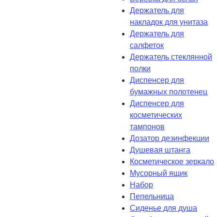
Держатель для
накладок для унитаза
Держатель для
салфеток
Держатель стеклянной
полки
Диспенсер для
бумажных полотенец
Диспенсер для
косметических
тампонов
Дозатор дезинфекции
Душевая штанга
Косметическое зеркало
Мусорный ящик
Набор
Пепельница
Сиденье для душа