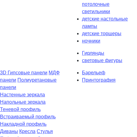
потолочные
светильники
детские настольные
лампы
детские торшеры
ночники
Гирлянды
световые фигуры
3D Гипсовые панели
МДФ
Барельеф
панели
Полиуретановые
Принтография
панели
Настенные зеркала
Напольные зеркала
Теневой профиль
Встраиваемый профиль
Накладной профиль
Диваны
Кресла
Стулья