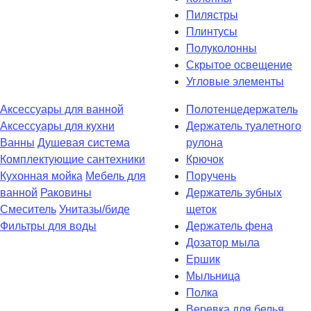
Пилястры
Плинтусы
Полуколонны
Скрытое освещение
Угловые элементы
Аксессуары для ванной
Полотенцедержатель
Аксессуары для кухни
Держатель туалетного
Ванны
Душевая система
рулона
Комплектующие сантехники
Крючок
Кухонная мойка
Мебель для
Поручень
ванной
Раковины
Держатель зубных
Смеситель
Унитазы/биде
щеток
Фильтры для воды
Держатель фена
Дозатор мыла
Eршик
Мыльница
Полка
Веревка для белья