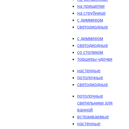
на прищепке
на струбнице
с диммером
светодиодные
с диммером
светодиодные
со столиком
торшеры-удочки
настенные
потолочные
светодиодные
потолочные
светильники для
ванной
встраиваемые
настенные