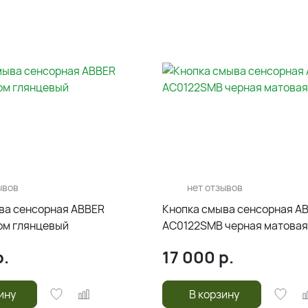
ывов
нет отзывов
ва сенсорная ABBER
Кнопка смыва сенсорная A
ом глянцевый
AC0122SMB черная матовая
.
17 000
р.
ину
В корзину