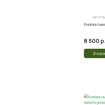
нет отз
Кнопка смы
8 500
р
В корз