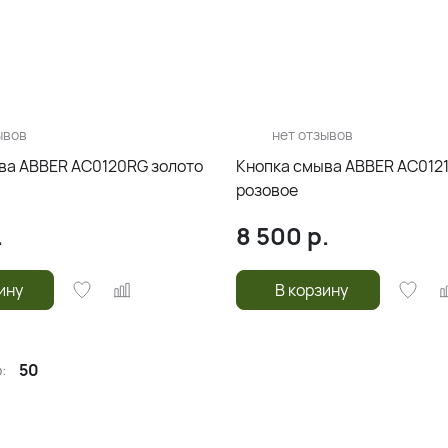
ывов
нет отзывов
ва ABBER AC0120RG золото
Кнопка смыва ABBER AC012
розовое
.
8 500
р.
ину
В корзину
:
50