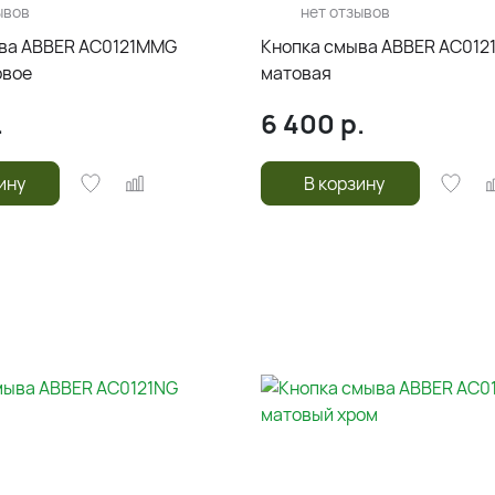
ывов
нет отзывов
ва ABBER AC0121MMG
Кнопка смыва ABBER AC012
овое
матовая
.
6 400
р.
ину
В корзину