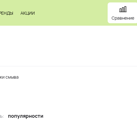
РЕНДЫ
АКЦИИ
Сравнение
и
Панели
Зеркала
Профили
Картины
Alum
ки смыва
ь:
популярности