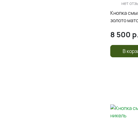
нет отз
Кнопка смы
золото мат
8 500
р
В корз