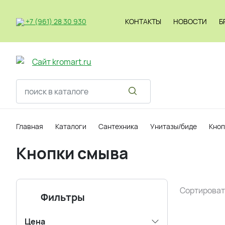
+7 (961) 28 30 930
КОНТАКТЫ
НОВОСТИ
Б
Светильник
Главная
Каталоги
Сантехника
Унитазы/биде
Кноп
Кнопки смыва
Сортироват
Фильтры
Цена