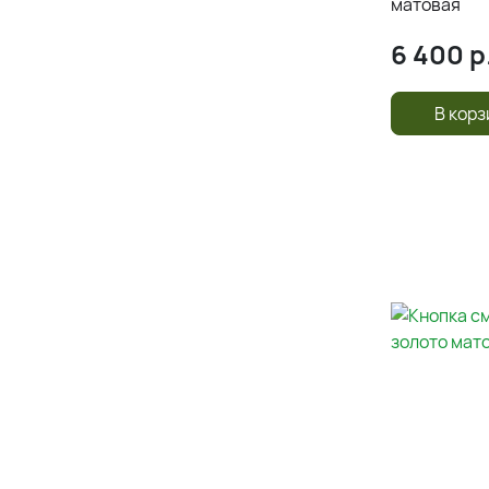
матовая
6 400
р
В корз