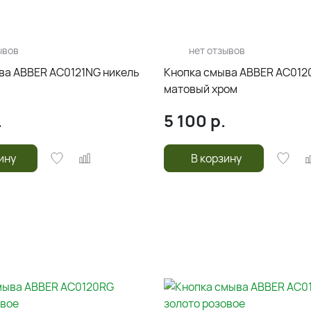
ывов
нет отзывов
ва ABBER AC0121NG никель
Кнопка смыва ABBER AC01
матовый хром
.
5 100
р.
ину
В корзину