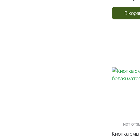
В корз
нет отз
Кнопка смы