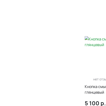
нет отз
Кнопка смы
глянцевый
5 100
р.