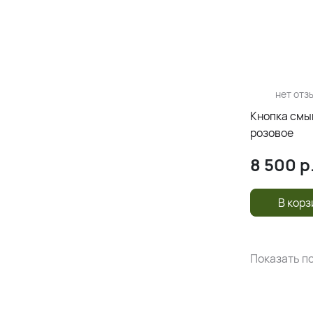
нет отз
Кнопка смы
розовое
8 500
р
В корз
Показать по