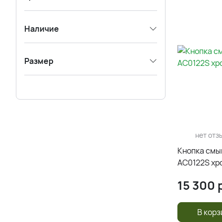
Наличие
Размер
нет отз
Кнопка смы
AC0122S хр
15 300
р
В корз