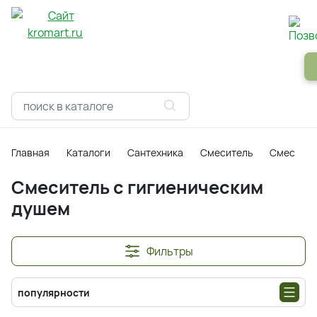
Панели
Зеркала
Профили
Картины
Alum
Главная
Каталоги
Сантехника
Смеситель
Смесител
Смеситель с гигиеническим
душем
Фильтры
популярности