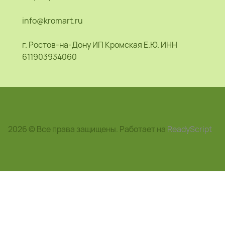
info@kromart.ru
г. Ростов-на-Дону ИП Кромская Е.Ю. ИНН
611903934060
2026 © Все права защищены. Работает на
ReadyScript