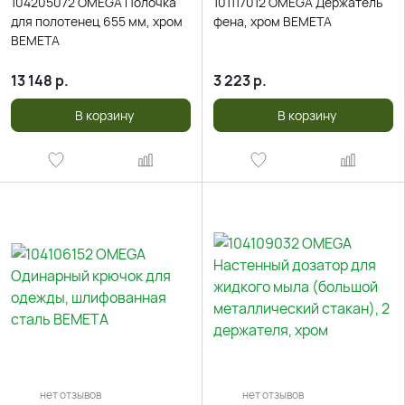
104205072 OMEGA Полочка
101117012 OMEGA Держатель
для полотенец 655 мм, хром
фена, хром BEMETA
BEMETA
13 148
р.
3 223
р.
В корзину
В корзину
нет отзывов
нет отзывов