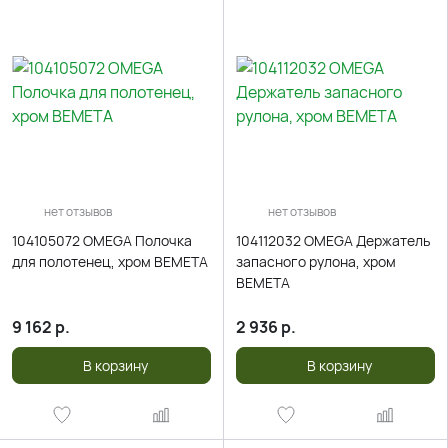
нет отзывов
нет отзывов
104105072 OMEGA Полочка
104112032 OMEGA Держатель
для полотенец, хром BEMETA
запасного рулона, хром
BEMETA
9 162
р.
2 936
р.
В корзину
В корзину