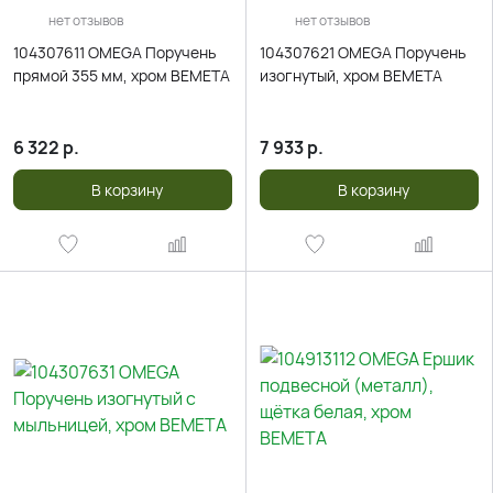
нет отзывов
нет отзывов
104307611 OMEGA Поручень
104307621 OMEGA Поручень
прямой 355 мм, хром BEMETA
изогнутый, хром BEMETA
6 322
р.
7 933
р.
В корзину
В корзину