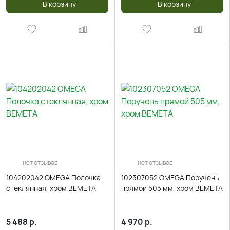
В корзину
В корзину
нет отзывов
нет отзывов
104202042 OMEGA Полочка
102307052 OMEGA Поручень
стеклянная, хром BEMETA
прямой 505 мм, хром BEMETA
5 488
р.
4 970
р.