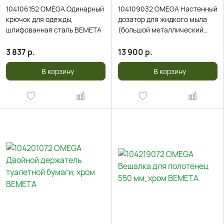
104106152 OMEGA Одинарный
104109032 OMEGA Настенный
крючок для одежды,
дозатор для жидкого мыла
шлифованная сталь BEMETA
(большой металлический
стакан), 2 держателя, хром
3 837
р.
13 900
р.
В корзину
В корзину