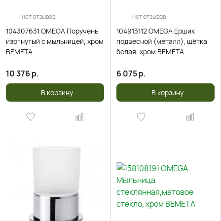
нет отзывов
нет отзывов
104307631 OMEGA Поручень
104913112 OMEGA Ершик
изогнутый с мыльницей, хром
подвесной (металл), щётка
BEMETA
белая, хром BEMETA
10 376
р.
6 075
р.
В корзину
В корзину