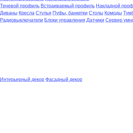
Теневой профиль
Встраиваемый профиль
Накладной про
Диваны
Кресла
Стулья
Пуфы, банкетки
Столы
Комоды
Тум
Радиовыключатели
Блоки управления
Датчики
Сервер умн
Интерьерный декор
Фасадный декор