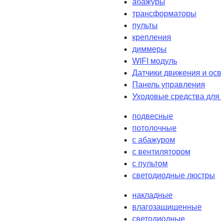
абажуры
трансформаторы
пульты
крепления
диммеры
WIFI модуль
Датчики движения и ос
Панель управления
Уходовые средства для
подвесные
потолочные
с абажуром
с вентилятором
с пультом
светодиодные люстры
накладные
влагозащищенные
светодиодные