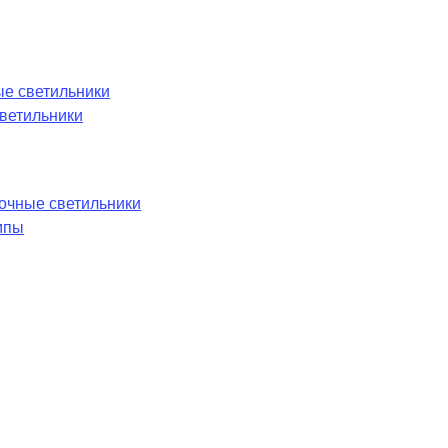
е светильники
ветильники
лочные светильники
мпы