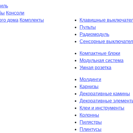
филь
бы
Консоли
ого дома
Комплекты
Клавишные выключате
Пульты
Радиомодуль
Сенсорные выключател
Компактные блоки
Модульная система
Умная розетка
Молдинги
Карнизы
Декоративные камины
Декоративные элемент
Клеи и инструменты
Колонны
Пилястры
Плинтусы