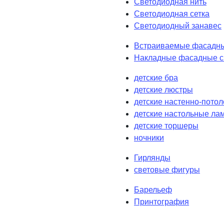
Светодиодная нить
Светодиодная сетка
Светодиодный занавес
Встраиваемые фасадны
Накладные фасадные с
детские бра
детские люстры
детские настенно-пото
детские настольные ла
детские торшеры
ночники
Гирлянды
световые фигуры
Барельеф
Принтография