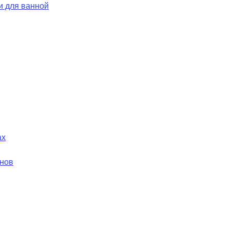
и для ванной
ах
йнов