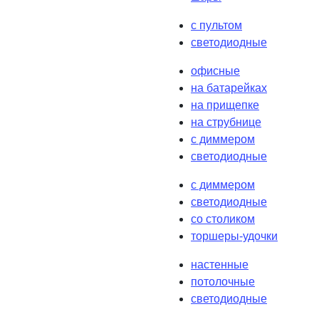
с пультом
светодиодные
офисные
на батарейках
на прищепке
на струбнице
с диммером
светодиодные
с диммером
светодиодные
со столиком
торшеры-удочки
настенные
потолочные
светодиодные