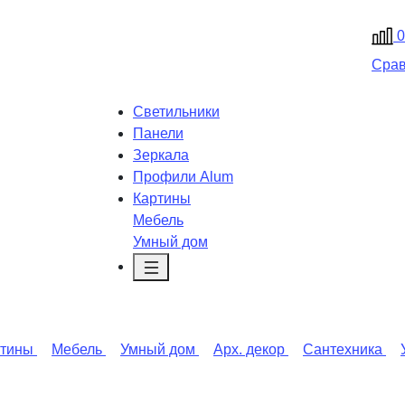
0
Сра
Светильники
Панели
Зеркала
Профили Alum
Картины
Мебель
Умный дом
ртины
Мебель
Умный дом
Арх. декор
Сантехника