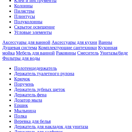
Клеи и инструменты
Колонны
Пилястры
Плинтусы
Полуколонны
Скрытое освещение
Угловые элементы
Аксессуары для ванной
Аксессуары для кухни
Ванны
Душевая система
Комплектующие сантехники
Кухонная
мойка
Мебель для ванной
Раковины
Смеситель
Унитазы/биде
Фильтры для воды
Полотенцедержатель
Держатель туалетного рулона
Крючок
Поручень
Держатель зубных щеток
Держатель фена
Дозатор мыла
Eршик
Мыльница
Полка
Веревка для белья
Держатель для накладок для унитаза
Держатель для салфеток