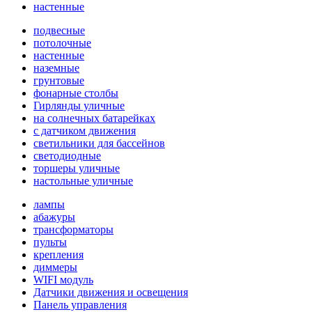
настенные
подвесные
потолочные
настенные
наземные
грунтовые
фонарные столбы
Гирлянды уличные
на солнечных батарейках
с датчиком движения
светильники для бассейнов
светодиодные
торшеры уличные
настольные уличные
лампы
абажуры
трансформаторы
пульты
крепления
диммеры
WIFI модуль
Датчики движения и освещения
Панель управления