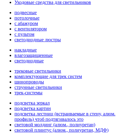
Уходовые средства для светильников
подвесные
потолочные
с абажуром
с вентилятором
с пультом
светодиодные люстры
накладные
влагозащищенные
светодиодные
трековые светильники
комплектующие для трек систем
шинопроводы
струнные светильники
трек-системы
подсветка зеркал
подсветка картин
подсветка лестниц (встраиваемые в стену, алюм.
профиль) чтоб подтягивалось это
световой молдинг (алюм., полиуретан)
световой плинтус (алюм., полиуретан, МДФ)