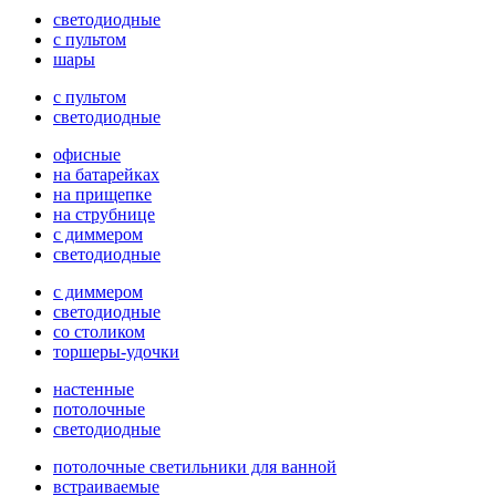
светодиодные
с пультом
шары
с пультом
светодиодные
офисные
на батарейках
на прищепке
на струбнице
с диммером
светодиодные
с диммером
светодиодные
со столиком
торшеры-удочки
настенные
потолочные
светодиодные
потолочные светильники для ванной
встраиваемые