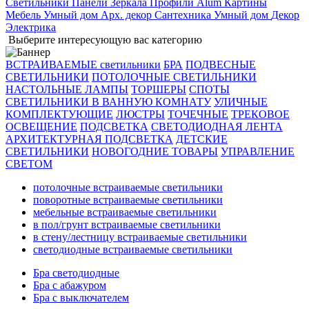
Светильники
Панели
Зеркала
Профили Alum
Картины
Мебель
Умный дом
Арх. декор
Сантехника
Умный дом
Декор
Электрика
Выберите интересующую вас категорию
ВСТРАИВАЕМЫЕ светильники
БРА
ПОДВЕСНЫЕ
СВЕТИЛЬНИКИ
ПОТОЛОЧНЫЕ СВЕТИЛЬНИКИ
НАСТОЛЬНЫЕ ЛАМПЫ
ТОРШЕРЫ
СПОТЫ
СВЕТИЛЬНИКИ В ВАННУЮ КОМНАТУ
УЛИЧНЫЕ
КОМПЛЕКТУЮЩИЕ
ЛЮСТРЫ
ТОЧЕЧНЫЕ
ТРЕКОВОЕ
ОСВЕЩЕНИЕ
ПОДСВЕТКА
СВЕТОДИОДНАЯ ЛЕНТА
АРХИТЕКТУРНАЯ ПОДСВЕТКА
ДЕТСКИЕ
СВЕТИЛЬНИКИ
НОВОГОДНИЕ ТОВАРЫ
УПРАВЛЕНИЕ
СВЕТОМ
потолочные встраиваемые светильники
поворотные встраиваемые светильники
мебельные встраиваемые светильники
в пол/грунт встраиваемые светильники
в стену/лестницу встраиваемые светильники
светодиодные встраиваемые светильники
Бра светодиодные
Бра с абажуром
Бра с выключателем