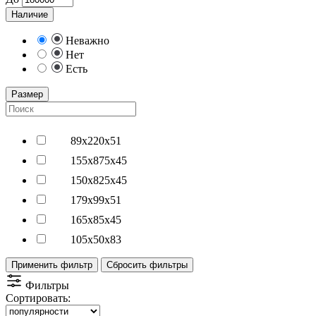
Наличие
Неважно
Нет
Есть
Размер
89х220х51
155х875х45
150х825х45
179х99х51
165х85х45
105х50х83
Применить фильтр
Сбросить фильтры
Фильтры
Сортировать: