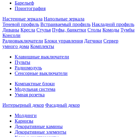
Барельеф
Принтография
Настенные зеркала
Напольные зеркала
Теневой профиль
Встраиваемый профиль
Накладной профиль
Диваны
Кресла
Стулья
Пуфы, банкетки
Столы
Комоды
Тумбы
Консоли
Радиовыключатели
Блоки управления
Датчики
Сервер
умного дома
Комплекты
Клавишные выключатели
Пульты
Радиомодуль
Сенсорные выключатели
Компактные блоки
Модульная система
Умная розетка
Интерьерный декор
Фасадный декор
Молдинги
Карнизы
Декоративные камины
Декоративные элементы