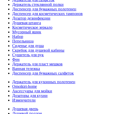
Держатель стеклянной полки
Диспенсер для бумажных полотенец
Диспенсер для косметических тампонов
Дозатор дезинфекции
Душевая штанга
Косметическое зеркало
Мусорный ящик
Набор
Пепельница
Сиденье для душа
Скребок для душевой кабины
Сушитель для рук
Фен
Держатель для пласт мешков
Ванная тележка
Диспенсер для бумажных салфеток
Держатель для кухонных полотенец
Omoikiri-home
Аксессуары для мойки
Дозаторы для кухни
Изменчители
Душевая дверь
Душевой поддон