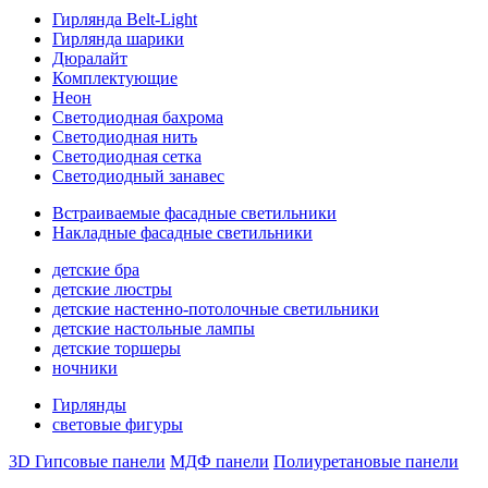
Гирлянда Belt-Light
Гирлянда шарики
Дюралайт
Комплектующие
Неон
Светодиодная бахрома
Светодиодная нить
Светодиодная сетка
Светодиодный занавес
Встраиваемые фасадные светильники
Накладные фасадные светильники
детские бра
детские люстры
детские настенно-потолочные светильники
детские настольные лампы
детские торшеры
ночники
Гирлянды
световые фигуры
3D Гипсовые панели
МДФ панели
Полиуретановые панели