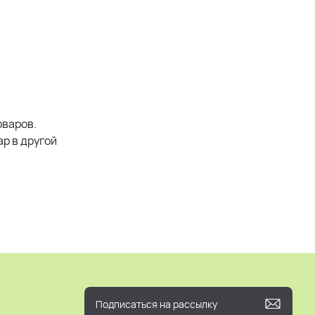
оваров.
р в другой