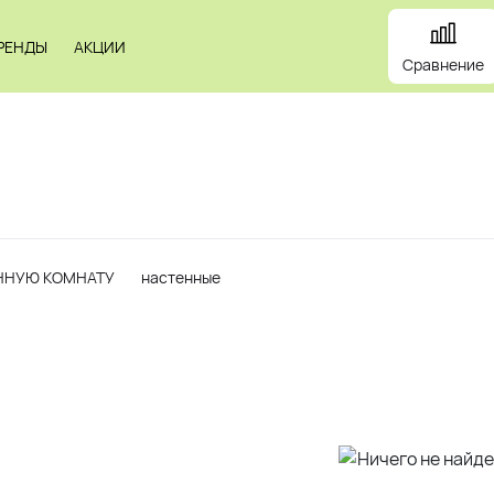
РЕНДЫ
АКЦИИ
Сравнение
и
Панели
Зеркала
Профили
Картины
Alum
ННУЮ КОМНАТУ
настенные