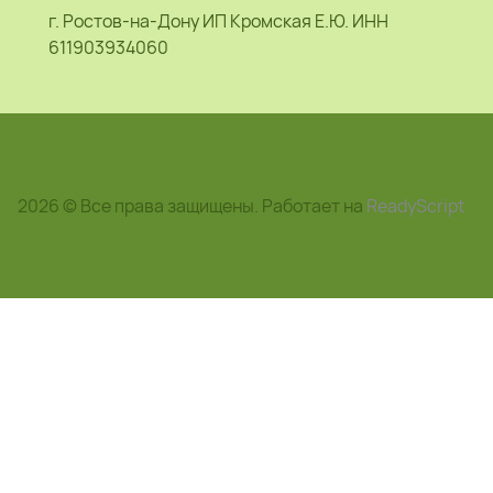
г. Ростов-на-Дону ИП Кромская Е.Ю. ИНН
611903934060
2026 © Все права защищены. Работает на
ReadyScript