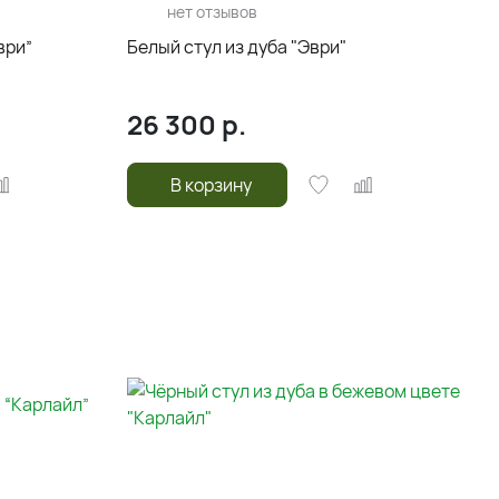
нет отзывов
ври”
Белый стул из дуба "Эври"
26 300
р.
В корзину