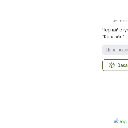
нет отз
Чёрный стул
“Карлайл”
Цена по з
Зака