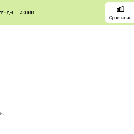
РЕНДЫ
АКЦИИ
Сравнение
и
Панели
Зеркала
Профили
Картины
Alum
ь: