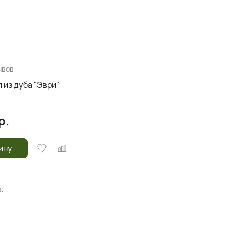
ывов
 из дуба "Эври"
р.
ину
: