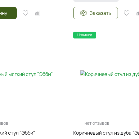
ину
Заказать
Новинки
ывов
нет отзывов
ий стул "Эбби"
Коричневый стул из дуба "Э