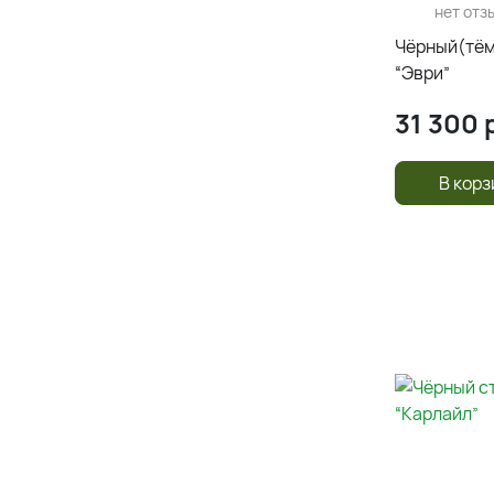
нет отз
Чёрный(тёмн
“Эври”
31 300
р
В корз