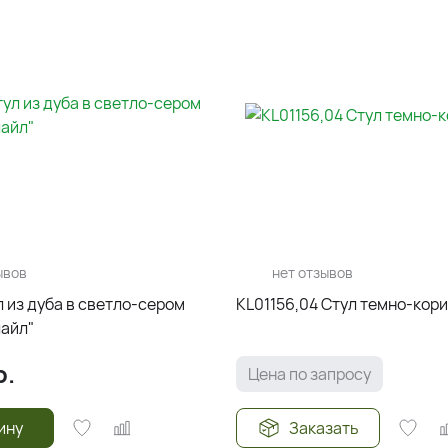
ывов
нет отзывов
 из дуба в светло-сером
KL01156,04 Стул тем
лайл"
р.
Цена по запросу
ину
Заказать