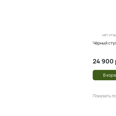
нет отз
Чёрный стул
24 900
В корз
Показать по