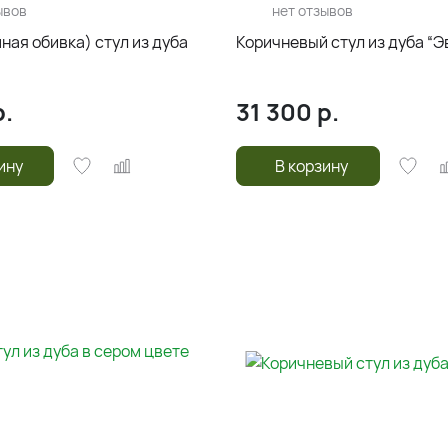
ывов
нет отзывов
ая обивка) стул из дуба
Коричневый стул из дуба “Э
.
31 300
р.
ину
В корзину