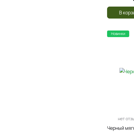
В корз
Новинки
нет отз
Черный мягк