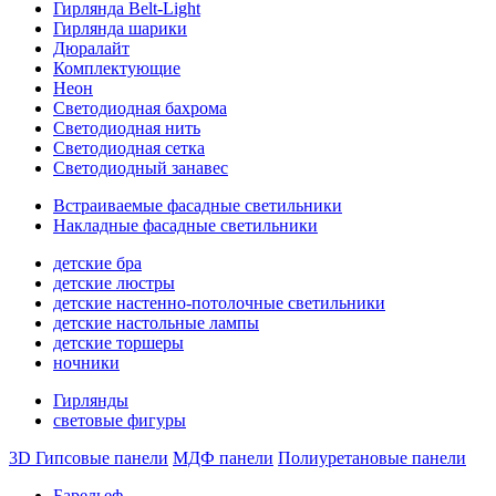
Гирлянда Belt-Light
Гирлянда шарики
Дюралайт
Комплектующие
Неон
Светодиодная бахрома
Светодиодная нить
Светодиодная сетка
Светодиодный занавес
Встраиваемые фасадные светильники
Накладные фасадные светильники
детские бра
детские люстры
детские настенно-потолочные светильники
детские настольные лампы
детские торшеры
ночники
Гирлянды
световые фигуры
3D Гипсовые панели
МДФ панели
Полиуретановые панели
Барельеф