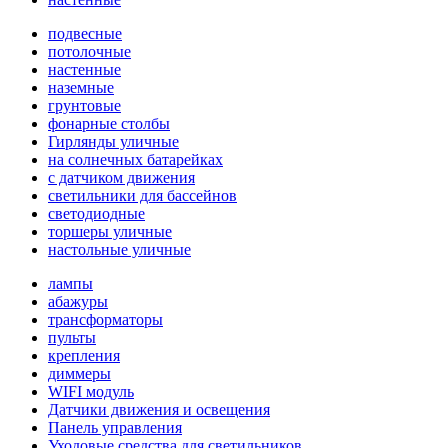
подвесные
потолочные
настенные
наземные
грунтовые
фонарные столбы
Гирлянды уличные
на солнечных батарейках
с датчиком движения
светильники для бассейнов
светодиодные
торшеры уличные
настольные уличные
лампы
абажуры
трансформаторы
пульты
крепления
диммеры
WIFI модуль
Датчики движения и освещения
Панель управления
Уходовые средства для светильников