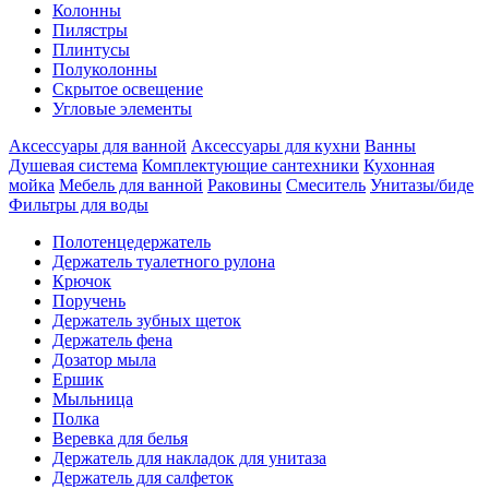
Колонны
Пилястры
Плинтусы
Полуколонны
Скрытое освещение
Угловые элементы
Аксессуары для ванной
Аксессуары для кухни
Ванны
Душевая система
Комплектующие сантехники
Кухонная
мойка
Мебель для ванной
Раковины
Смеситель
Унитазы/биде
Фильтры для воды
Полотенцедержатель
Держатель туалетного рулона
Крючок
Поручень
Держатель зубных щеток
Держатель фена
Дозатор мыла
Eршик
Мыльница
Полка
Веревка для белья
Держатель для накладок для унитаза
Держатель для салфеток