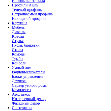
Напольные зеркала
Профили Alum
Теневой профиль
Встраиваемый профиль
Накладной профиль
Картины
Мебель
Диваны
Кресла
Стулья
Пуфы, банкетки
Столы
Комоды
Тумбы
Консоли
Умный дом
Радиовыключатели
Блоки управления
Датчики
Сервер умного дома
Комплекты
Арх. декор
Интерьерный декор
Фасадный декор
Сантехника