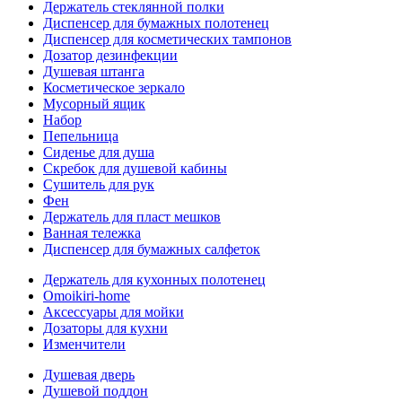
Держатель стеклянной полки
Диспенсер для бумажных полотенец
Диспенсер для косметических тампонов
Дозатор дезинфекции
Душевая штанга
Косметическое зеркало
Мусорный ящик
Набор
Пепельница
Сиденье для душа
Скребок для душевой кабины
Сушитель для рук
Фен
Держатель для пласт мешков
Ванная тележка
Диспенсер для бумажных салфеток
Держатель для кухонных полотенец
Omoikiri-home
Аксессуары для мойки
Дозаторы для кухни
Изменчители
Душевая дверь
Душевой поддон