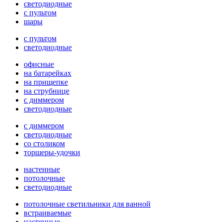
светодиодные
с пультом
шары
с пультом
светодиодные
офисные
на батарейках
на прищепке
на струбнице
с диммером
светодиодные
с диммером
светодиодные
со столиком
торшеры-удочки
настенные
потолочные
светодиодные
потолочные светильники для ванной
встраиваемые
настенные