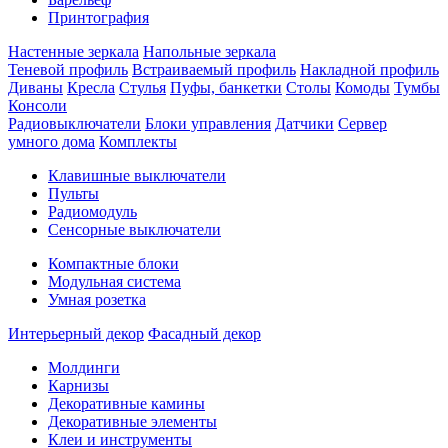
Принтография
Настенные зеркала
Напольные зеркала
Теневой профиль
Встраиваемый профиль
Накладной профиль
Диваны
Кресла
Стулья
Пуфы, банкетки
Столы
Комоды
Тумбы
Консоли
Радиовыключатели
Блоки управления
Датчики
Сервер
умного дома
Комплекты
Клавишные выключатели
Пульты
Радиомодуль
Сенсорные выключатели
Компактные блоки
Модульная система
Умная розетка
Интерьерный декор
Фасадный декор
Молдинги
Карнизы
Декоративные камины
Декоративные элементы
Клеи и инструменты