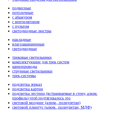
подвесные
потолочные
с абажуром
с вентилятором
с пультом
светодиодные люстры
накладные
влагозащищенные
светодиодные
трековые светильники
комплектующие для трек систем
шинопроводы
струнные светильники
трек-системы
подсветка зеркал
подсветка картин
подсветка лестниц (встраиваемые в стену, алюм.
профиль) чтоб подтягивалось это
световой молдинг (алюм., полиуретан)
световой плинтус (алюм., полиуретан, МДФ)