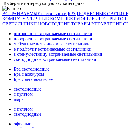
Выберите интересующую вас категорию
ВСТРАИВАЕМЫЕ светильники
БРА
ПОДВЕСНЫЕ СВЕТИЛ
КОМНАТУ
УЛИЧНЫЕ
КОМПЛЕКТУЮЩИЕ
ЛЮСТРЫ
ТОЧ
СВЕТИЛЬНИКИ
НОВОГОДНИЕ ТОВАРЫ
УПРАВЛЕНИЕ С
потолочные встраиваемые светильники
поворотные встраиваемые светильники
мебельные встраиваемые светильники
в пол/грунт встраиваемые светильники
в стену/лестницу встраиваемые светильники
светодиодные встраиваемые светильники
Бра светодиодные
Бра с абажуром
Бра с выключателем
светодиодные
с пультом
шары
с пультом
светодиодные
офисные