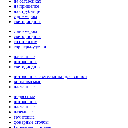
на батарейках
на прищепке
на струбнице
с диммером
светодиодные
с диммером
светодиодные
со столиком
торшеры-удочки
настенные
потолочные
светодиодные
потолочные светильники для ванной
встраиваемые
настенные
подвесные
потолочные
настенные
наземные
грунтовые
фонарные столбы
Гирлянды уличные