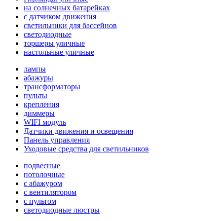
на солнечных батарейках
с датчиком движения
светильники для бассейнов
светодиодные
торшеры уличные
настольные уличные
лампы
абажуры
трансформаторы
пульты
крепления
диммеры
WIFI модуль
Датчики движения и освещения
Панель управления
Уходовые средства для светильников
подвесные
потолочные
с абажуром
с вентилятором
с пультом
светодиодные люстры