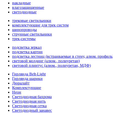
накладные
влагозащищенные
светодиодные
трековые светильники
комплектующие для трек систем
шинопроводы
струнные светильники
трек-системы
подсветка зеркал
подсветка картин
подсветка лестниц (встраиваемые в стену, алюм. профиль
световой молдинг (алюм., полиуретан)
световой плинтус (алюм., полиуретан, МДФ)
Гирлянда Belt-Light
Гирлянда шарики
Дюралайт
Комплектующие
Неон
Светодиодная бахрома
Светодиодная нить
Светодиодная сетка
Светодиодный занавес