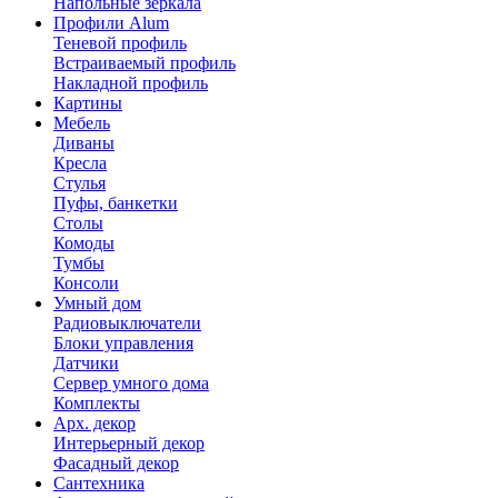
Напольные зеркала
Профили Alum
Теневой профиль
Встраиваемый профиль
Накладной профиль
Картины
Мебель
Диваны
Кресла
Стулья
Пуфы, банкетки
Столы
Комоды
Тумбы
Консоли
Умный дом
Радиовыключатели
Блоки управления
Датчики
Сервер умного дома
Комплекты
Арх. декор
Интерьерный декор
Фасадный декор
Сантехника