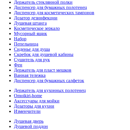
Держатель стеклянной полки
Диспенсер для бумажных полотенец
Диспенсер для косметических тампонов
Дозатор дезинфекции
Душевая штанга
Косметическое зеркало
Мусорный ящик
Набор
Пепельница
Сиденье для душа
Скребок для душевой кабины
Сушитель для рук
Фен
Держатель для пласт мешков
Ванная тележка
Диспенсер для бумажных салфеток
Держатель для кухонных полотенец
Omoikiri-home
Аксессуары для мойки
Дозаторы для кухни
Изменчители
Душевая дверь
Душевой поддон