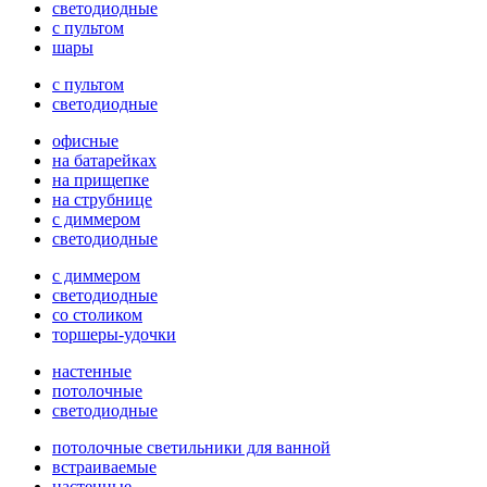
светодиодные
с пультом
шары
с пультом
светодиодные
офисные
на батарейках
на прищепке
на струбнице
с диммером
светодиодные
с диммером
светодиодные
со столиком
торшеры-удочки
настенные
потолочные
светодиодные
потолочные светильники для ванной
встраиваемые
настенные