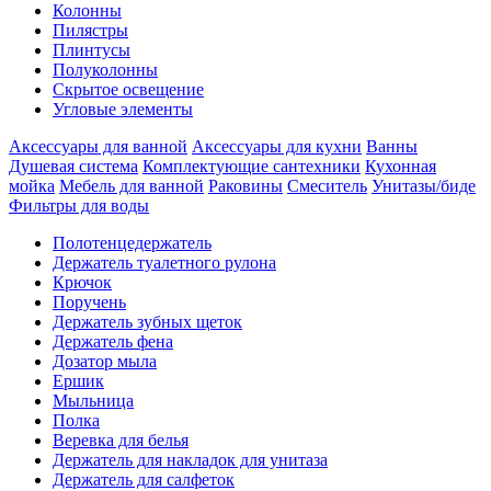
Колонны
Пилястры
Плинтусы
Полуколонны
Скрытое освещение
Угловые элементы
Аксессуары для ванной
Аксессуары для кухни
Ванны
Душевая система
Комплектующие сантехники
Кухонная
мойка
Мебель для ванной
Раковины
Смеситель
Унитазы/биде
Фильтры для воды
Полотенцедержатель
Держатель туалетного рулона
Крючок
Поручень
Держатель зубных щеток
Держатель фена
Дозатор мыла
Eршик
Мыльница
Полка
Веревка для белья
Держатель для накладок для унитаза
Держатель для салфеток