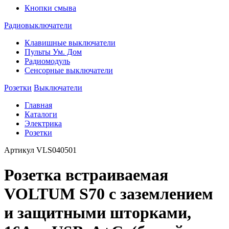
Кнопки смыва
Радиовыключатели
Клавишные выключатели
Пульты Ум. Дом
Радиомодуль
Сенсорные выключатели
Розетки
Выключатели
Главная
Каталоги
Электрика
Розетки
Артикул
VLS040501
Розетка встраиваемая
VOLTUM S70 с заземлением
и защитными шторками,