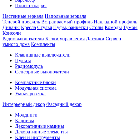
Принтография
Настенные зеркала
Напольные зеркала
Теневой профиль
Встраиваемый профиль
Накладной профиль
Диваны
Кресла
Стулья
Пуфы, банкетки
Столы
Комоды
Тумбы
Консоли
Радиовыключатели
Блоки управления
Датчики
Сервер
умного дома
Комплекты
Клавишные выключатели
Пульты
Радиомодуль
Сенсорные выключатели
Компактные блоки
Модульная система
Умная розетка
Интерьерный декор
Фасадный декор
Молдинги
Карнизы
Декоративные камины
Декоративные элементы
Клеи и инструменты