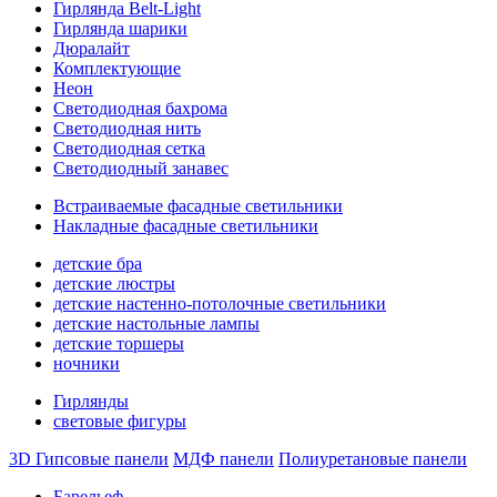
Гирлянда Belt-Light
Гирлянда шарики
Дюралайт
Комплектующие
Неон
Светодиодная бахрома
Светодиодная нить
Светодиодная сетка
Светодиодный занавес
Встраиваемые фасадные светильники
Накладные фасадные светильники
детские бра
детские люстры
детские настенно-потолочные светильники
детские настольные лампы
детские торшеры
ночники
Гирлянды
световые фигуры
3D Гипсовые панели
МДФ панели
Полиуретановые панели
Барельеф