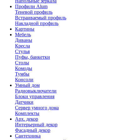
Напольные зеркала
Профили Alum
Теневой профиль
Встраиваемый профиль
Накладной профиль
Картины
Мебель
Диваны
Кресла
Стулья
Пуфы, банкетки
Столы
Комоды
Тумбы
Консоли
Умный дом
Радиовыключатели
Блоки управления
Датчики
Сервер умного дома
Комплекты
Арх. декор
Интерьерный декор
Фасадный декор
Сантехника