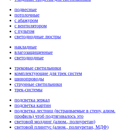
подвесные
потолочные
с абажуром
с вентилятором
с пультом
светодиодные люстры
накладные
влагозащищенные
светодиодные
трековые светильники
комплектующие для трек систем
шинопроводы
струнные светильники
трек-системы
подсветка зеркал
подсветка картин
подсветка лестниц (встраиваемые в стену, алюм.
профиль) чтоб подтягивалось это
световой молдинг (алюм., полиуретан)
световой плинтус (алюм., полиуретан, МДФ)