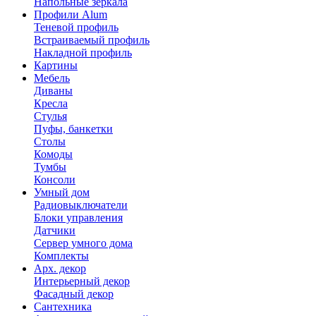
Напольные зеркала
Профили Alum
Теневой профиль
Встраиваемый профиль
Накладной профиль
Картины
Мебель
Диваны
Кресла
Стулья
Пуфы, банкетки
Столы
Комоды
Тумбы
Консоли
Умный дом
Радиовыключатели
Блоки управления
Датчики
Сервер умного дома
Комплекты
Арх. декор
Интерьерный декор
Фасадный декор
Сантехника