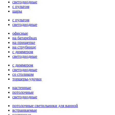
светодиодные
с пультом
шары
с пультом
светодиодные
офисные
на батарейках
на прищепке
на струбнице
с диммером
светодиодные
с диммером
светодиодные
со столиком
торшеры-удочки
настенные
потолочные
светодиодные
потолочные светильники для ванной
встраиваемые
настенные