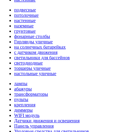
подвесные
потолочные
настенные
наземные
грунтовые
фонарные столбы
Гирлянды уличные
на солнечных батарейках
с датчиком движения
светильники для бассейнов
светодиодные
торшеры уличные
настольные уличные
лампы
абажуры
трансформаторы
пульты
крепления
диммеры
WIFI модуль
Датчики движения и освещения
Панель управления
Уходовые средства для светильников