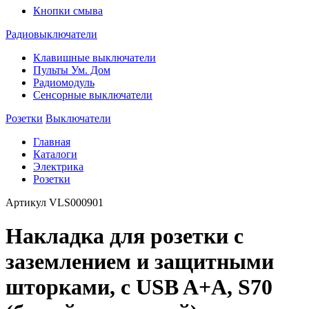
Кнопки смыва
Радиовыключатели
Клавишные выключатели
Пульты Ум. Дом
Радиомодуль
Сенсорные выключатели
Розетки
Выключатели
Главная
Каталоги
Электрика
Розетки
Артикул
VLS000901
Накладка для розетки с
заземлением и защитными
шторками, с USB A+A, S70