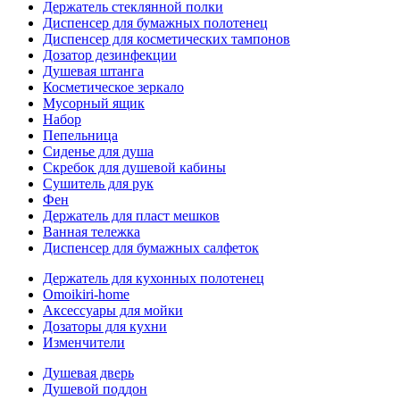
Держатель стеклянной полки
Диспенсер для бумажных полотенец
Диспенсер для косметических тампонов
Дозатор дезинфекции
Душевая штанга
Косметическое зеркало
Мусорный ящик
Набор
Пепельница
Сиденье для душа
Скребок для душевой кабины
Сушитель для рук
Фен
Держатель для пласт мешков
Ванная тележка
Диспенсер для бумажных салфеток
Держатель для кухонных полотенец
Omoikiri-home
Аксессуары для мойки
Дозаторы для кухни
Изменчители
Душевая дверь
Душевой поддон