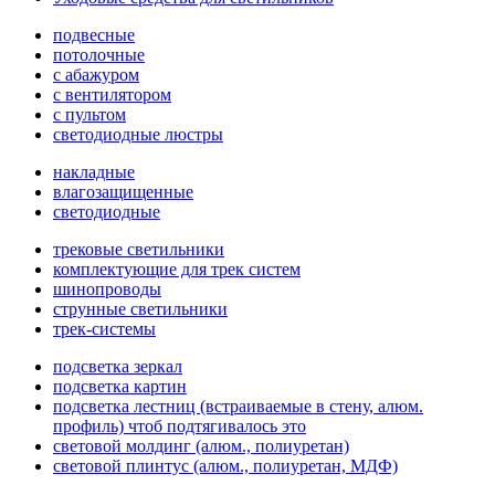
подвесные
потолочные
с абажуром
с вентилятором
с пультом
светодиодные люстры
накладные
влагозащищенные
светодиодные
трековые светильники
комплектующие для трек систем
шинопроводы
струнные светильники
трек-системы
подсветка зеркал
подсветка картин
подсветка лестниц (встраиваемые в стену, алюм.
профиль) чтоб подтягивалось это
световой молдинг (алюм., полиуретан)
световой плинтус (алюм., полиуретан, МДФ)