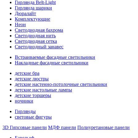
Гирлянда Belt-Light
Гирлянда шарики
Дюралайт
Комплектующие
Неон
Светодиодная бахрома
Светодиодная нить
Светодиодная сетка
Светодиодный занавес
Встраиваемые фасадные светильники
Накладные фасадные светильники
детские бра
детские люстры
детские настенно-потолочные светильники
детские настольные лампы
детские торшеры
ночники
Гирлянды
световые фигуры
3D Гипсовые панели
МДФ панели
Полиуретановые панели
Барельеф