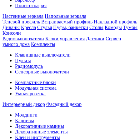
Принтография
Настенные зеркала
Напольные зеркала
Теневой профиль
Встраиваемый профиль
Накладной профиль
Диваны
Кресла
Стулья
Пуфы, банкетки
Столы
Комоды
Тумбы
Консоли
Радиовыключатели
Блоки управления
Датчики
Сервер
умного дома
Комплекты
Клавишные выключатели
Пульты
Радиомодуль
Сенсорные выключатели
Компактные блоки
Модульная система
Умная розетка
Интерьерный декор
Фасадный декор
Молдинги
Карнизы
Декоративные камины
Декоративные элементы
Клеи и инструменты