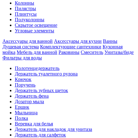
Колонны
Пилястры
Плинтусы
Полуколонны
Скрытое освещение
Угловые элементы
Аксессуары для ванной
Аксессуары для кухни
Ванны
Душевая система
Комплектующие сантехники
Кухонная
мойка
Мебель для ванной
Раковины
Смеситель
Унитазы/биде
Фильтры для воды
Полотенцедержатель
Держатель туалетного рулона
Крючок
Поручень
Держатель зубных щеток
Держатель фена
Дозатор мыла
Eршик
Мыльница
Полка
Веревка для белья
Держатель для накладок для унитаза
Держатель для салфеток