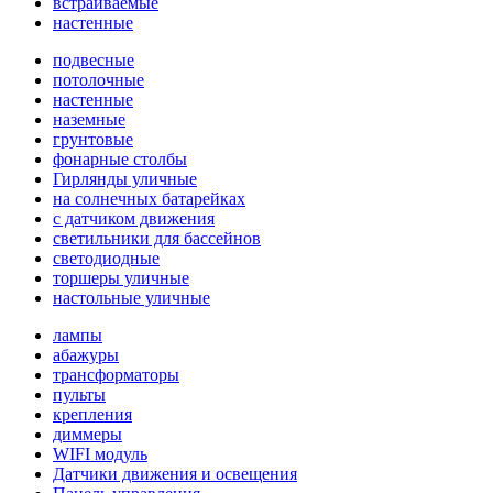
встраиваемые
настенные
подвесные
потолочные
настенные
наземные
грунтовые
фонарные столбы
Гирлянды уличные
на солнечных батарейках
с датчиком движения
светильники для бассейнов
светодиодные
торшеры уличные
настольные уличные
лампы
абажуры
трансформаторы
пульты
крепления
диммеры
WIFI модуль
Датчики движения и освещения