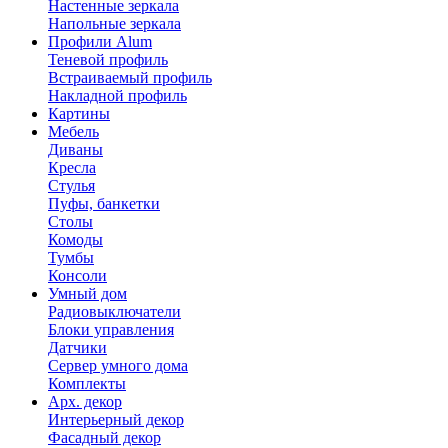
Настенные зеркала
Напольные зеркала
Профили Alum
Теневой профиль
Встраиваемый профиль
Накладной профиль
Картины
Мебель
Диваны
Кресла
Стулья
Пуфы, банкетки
Столы
Комоды
Тумбы
Консоли
Умный дом
Радиовыключатели
Блоки управления
Датчики
Сервер умного дома
Комплекты
Арх. декор
Интерьерный декор
Фасадный декор