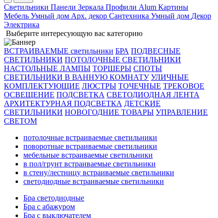
Светильники
Панели
Зеркала
Профили Alum
Картины
Мебель
Умный дом
Арх. декор
Сантехника
Умный дом
Декор
Электрика
Выберите интересующую вас категорию
ВСТРАИВАЕМЫЕ светильники
БРА
ПОДВЕСНЫЕ
СВЕТИЛЬНИКИ
ПОТОЛОЧНЫЕ СВЕТИЛЬНИКИ
НАСТОЛЬНЫЕ ЛАМПЫ
ТОРШЕРЫ
СПОТЫ
СВЕТИЛЬНИКИ В ВАННУЮ КОМНАТУ
УЛИЧНЫЕ
КОМПЛЕКТУЮЩИЕ
ЛЮСТРЫ
ТОЧЕЧНЫЕ
ТРЕКОВОЕ
ОСВЕЩЕНИЕ
ПОДСВЕТКА
СВЕТОДИОДНАЯ ЛЕНТА
АРХИТЕКТУРНАЯ ПОДСВЕТКА
ДЕТСКИЕ
СВЕТИЛЬНИКИ
НОВОГОДНИЕ ТОВАРЫ
УПРАВЛЕНИЕ
СВЕТОМ
потолочные встраиваемые светильники
поворотные встраиваемые светильники
мебельные встраиваемые светильники
в пол/грунт встраиваемые светильники
в стену/лестницу встраиваемые светильники
светодиодные встраиваемые светильники
Бра светодиодные
Бра с абажуром
Бра с выключателем