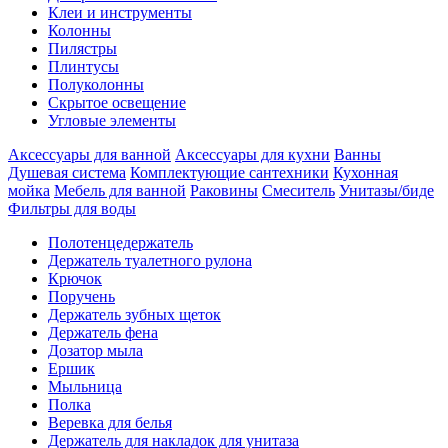
Клеи и инструменты
Колонны
Пилястры
Плинтусы
Полуколонны
Скрытое освещение
Угловые элементы
Аксессуары для ванной
Аксессуары для кухни
Ванны
Душевая система
Комплектующие сантехники
Кухонная
мойка
Мебель для ванной
Раковины
Смеситель
Унитазы/биде
Фильтры для воды
Полотенцедержатель
Держатель туалетного рулона
Крючок
Поручень
Держатель зубных щеток
Держатель фена
Дозатор мыла
Eршик
Мыльница
Полка
Веревка для белья
Держатель для накладок для унитаза