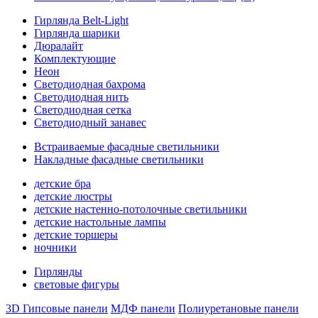
Гирлянда Belt-Light
Гирлянда шарики
Дюралайт
Комплектующие
Неон
Светодиодная бахрома
Светодиодная нить
Светодиодная сетка
Светодиодный занавес
Встраиваемые фасадные светильники
Накладные фасадные светильники
детские бра
детские люстры
детские настенно-потолочные светильники
детские настольные лампы
детские торшеры
ночники
Гирлянды
световые фигуры
3D Гипсовые панели
МДФ панели
Полиуретановые панели