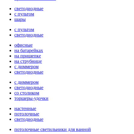
светодиодные
с пультом
шары
с пультом
светодиодные
офисные
на батарейках
на прищепке
на струбнице
с диммером
светодиодные
с диммером
светодиодные
со столиком
торшеры-удочки
настенные
потолочные
светодиодные
потолочные светильники для ванной