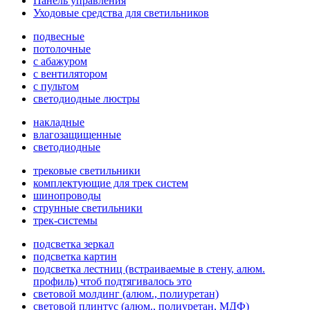
Панель управления
Уходовые средства для светильников
подвесные
потолочные
с абажуром
с вентилятором
с пультом
светодиодные люстры
накладные
влагозащищенные
светодиодные
трековые светильники
комплектующие для трек систем
шинопроводы
струнные светильники
трек-системы
подсветка зеркал
подсветка картин
подсветка лестниц (встраиваемые в стену, алюм.
профиль) чтоб подтягивалось это
световой молдинг (алюм., полиуретан)
световой плинтус (алюм., полиуретан, МДФ)