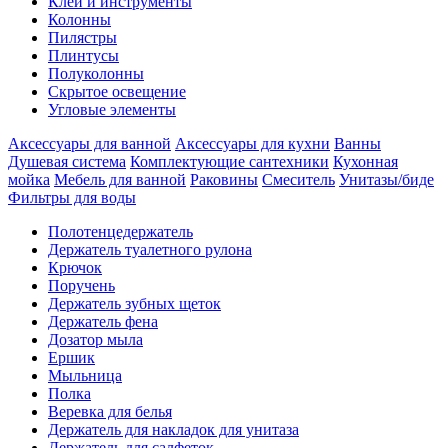
Клеи и инструменты
Колонны
Пилястры
Плинтусы
Полуколонны
Скрытое освещение
Угловые элементы
Аксессуары для ванной
Аксессуары для кухни
Ванны
Душевая система
Комплектующие сантехники
Кухонная
мойка
Мебель для ванной
Раковины
Смеситель
Унитазы/биде
Фильтры для воды
Полотенцедержатель
Держатель туалетного рулона
Крючок
Поручень
Держатель зубных щеток
Держатель фена
Дозатор мыла
Eршик
Мыльница
Полка
Веревка для белья
Держатель для накладок для унитаза
Держатель для салфеток