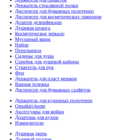
Держатель стеклянной полки
Диспенсер для бумажных полотенец
Диспенсер для косметических тампонов
Дозатор дезинфекции
Душевая штанга
Косметическое зеркало
Мусорный ящик
Набор
Пепельница
Сиденье для душа
Скребок для душевой кабины
Сушитель для рук
Фен
Держатель для пласт мешков
Ванная тележка
Диспенсер для бумажных салфеток
Держатель для кухонных полотенец
Omoikiri-home
Аксессуары для мойки
Дозаторы для кухни
Изменчители
Душевая дверь
Душевой поддон