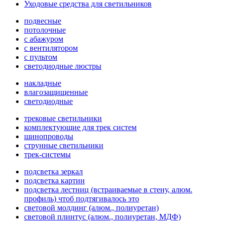
Уходовые средства для светильников
подвесные
потолочные
с абажуром
с вентилятором
с пультом
светодиодные люстры
накладные
влагозащищенные
светодиодные
трековые светильники
комплектующие для трек систем
шинопроводы
струнные светильники
трек-системы
подсветка зеркал
подсветка картин
подсветка лестниц (встраиваемые в стену, алюм.
профиль) чтоб подтягивалось это
световой молдинг (алюм., полиуретан)
световой плинтус (алюм., полиуретан, МДФ)