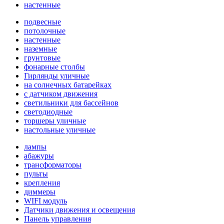
настенные
подвесные
потолочные
настенные
наземные
грунтовые
фонарные столбы
Гирлянды уличные
на солнечных батарейках
с датчиком движения
светильники для бассейнов
светодиодные
торшеры уличные
настольные уличные
лампы
абажуры
трансформаторы
пульты
крепления
диммеры
WIFI модуль
Датчики движения и освещения
Панель управления