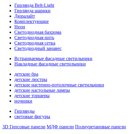
Гирлянда Belt-Light
Гирлянда шарики
Дюралайт
Комплектующие
Неон
Светодиодная бахрома
Светодиодная нить
Светодиодная сетка
Светодиодный занавес
Встраиваемые фасадные светильники
Накладные фасадные светильники
детские бра
детские люстры
детские настенно-потолочные светильники
детские настольные лампы
детские торшеры
ночники
Гирлянды
световые фигуры
3D Гипсовые панели
МДФ панели
Полиуретановые панели