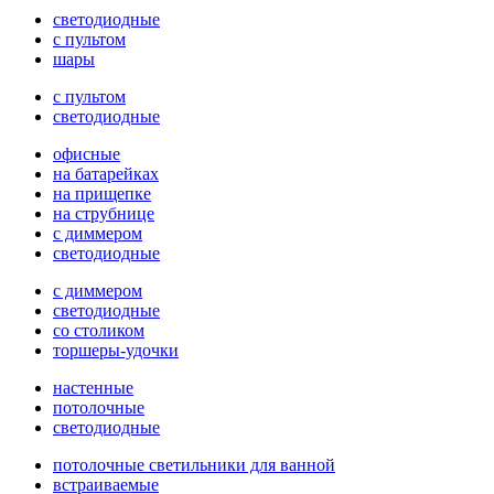
светодиодные
с пультом
шары
с пультом
светодиодные
офисные
на батарейках
на прищепке
на струбнице
с диммером
светодиодные
с диммером
светодиодные
со столиком
торшеры-удочки
настенные
потолочные
светодиодные
потолочные светильники для ванной
встраиваемые