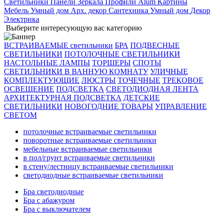
Светильники
Панели
Зеркала
Профили Alum
Картины
Мебель
Умный дом
Арх. декор
Сантехника
Умный дом
Декор
Электрика
Выберите интересующую вас категорию
ВСТРАИВАЕМЫЕ светильники
БРА
ПОДВЕСНЫЕ
СВЕТИЛЬНИКИ
ПОТОЛОЧНЫЕ СВЕТИЛЬНИКИ
НАСТОЛЬНЫЕ ЛАМПЫ
ТОРШЕРЫ
СПОТЫ
СВЕТИЛЬНИКИ В ВАННУЮ КОМНАТУ
УЛИЧНЫЕ
КОМПЛЕКТУЮЩИЕ
ЛЮСТРЫ
ТОЧЕЧНЫЕ
ТРЕКОВОЕ
ОСВЕЩЕНИЕ
ПОДСВЕТКА
СВЕТОДИОДНАЯ ЛЕНТА
АРХИТЕКТУРНАЯ ПОДСВЕТКА
ДЕТСКИЕ
СВЕТИЛЬНИКИ
НОВОГОДНИЕ ТОВАРЫ
УПРАВЛЕНИЕ
СВЕТОМ
потолочные встраиваемые светильники
поворотные встраиваемые светильники
мебельные встраиваемые светильники
в пол/грунт встраиваемые светильники
в стену/лестницу встраиваемые светильники
светодиодные встраиваемые светильники
Бра светодиодные
Бра с абажуром
Бра с выключателем