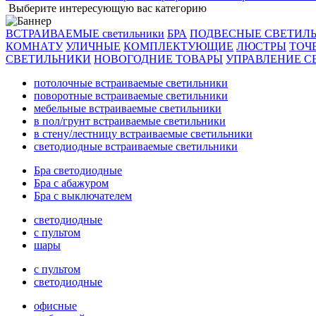
Выберите интересующую вас категорию
ВСТРАИВАЕМЫЕ светильники
БРА
ПОДВЕСНЫЕ СВЕТИЛ
КОМНАТУ
УЛИЧНЫЕ
КОМПЛЕКТУЮЩИЕ
ЛЮСТРЫ
ТОЧ
СВЕТИЛЬНИКИ
НОВОГОДНИЕ ТОВАРЫ
УПРАВЛЕНИЕ С
потолочные встраиваемые светильники
поворотные встраиваемые светильники
мебельные встраиваемые светильники
в пол/грунт встраиваемые светильники
в стену/лестницу встраиваемые светильники
светодиодные встраиваемые светильники
Бра светодиодные
Бра с абажуром
Бра с выключателем
светодиодные
с пультом
шары
с пультом
светодиодные
офисные