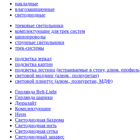
накладные
влагозащищенные
светодиодные
трековые светильники
комплектующие для трек систем
шинопроводы
струнные светильники
трек-системы
подсветка зеркал
подсветка картин
подсветка лестниц (встраиваемые в стену, алюм. профиль
световой молдинг (алюм., полиуретан)
световой плинтус (алюм., полиуретан, МДФ)
Гирлянда Belt-Light
Гирлянда шарики
Дюралайт
Комплектующие
Неон
Светодиодная бахрома
Светодиодная нить
Светодиодная сетка
Светодиодный занавес