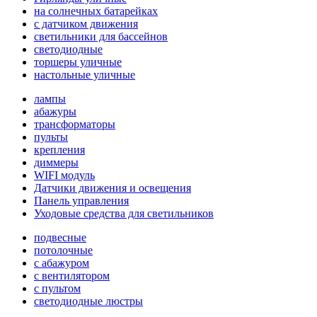
на солнечных батарейках
с датчиком движения
светильники для бассейнов
светодиодные
торшеры уличные
настольные уличные
лампы
абажуры
трансформаторы
пульты
крепления
диммеры
WIFI модуль
Датчики движения и освещения
Панель управления
Уходовые средства для светильников
подвесные
потолочные
с абажуром
с вентилятором
с пультом
светодиодные люстры