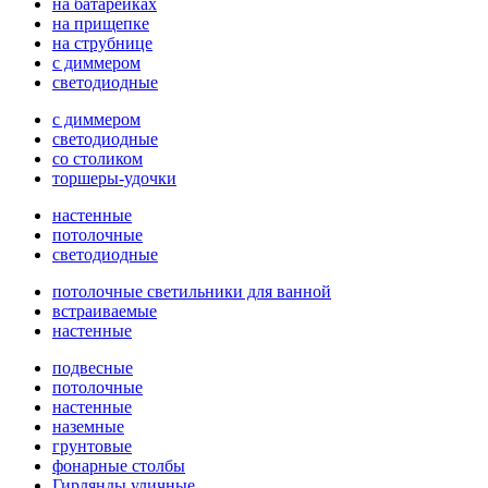
на батарейках
на прищепке
на струбнице
с диммером
светодиодные
с диммером
светодиодные
со столиком
торшеры-удочки
настенные
потолочные
светодиодные
потолочные светильники для ванной
встраиваемые
настенные
подвесные
потолочные
настенные
наземные
грунтовые
фонарные столбы
Гирлянды уличные