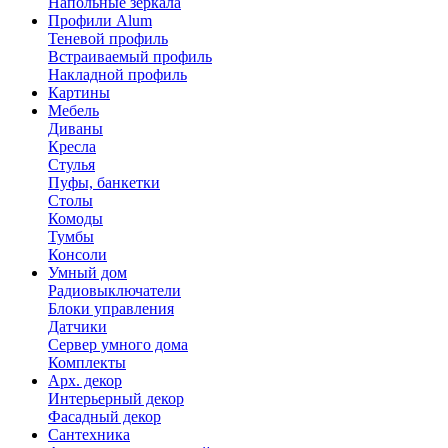
Напольные зеркала
Профили Alum
Теневой профиль
Встраиваемый профиль
Накладной профиль
Картины
Мебель
Диваны
Кресла
Стулья
Пуфы, банкетки
Столы
Комоды
Тумбы
Консоли
Умный дом
Радиовыключатели
Блоки управления
Датчики
Сервер умного дома
Комплекты
Арх. декор
Интерьерный декор
Фасадный декор
Сантехника