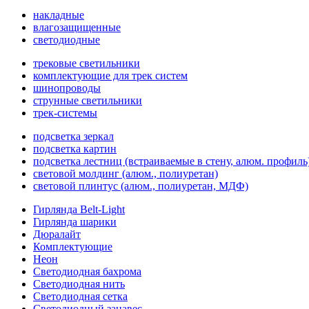
накладные
влагозащищенные
светодиодные
трековые светильники
комплектующие для трек систем
шинопроводы
струнные светильники
трек-системы
подсветка зеркал
подсветка картин
подсветка лестниц (встраиваемые в стену, алюм. профиль
световой молдинг (алюм., полиуретан)
световой плинтус (алюм., полиуретан, МДФ)
Гирлянда Belt-Light
Гирлянда шарики
Дюралайт
Комплектующие
Неон
Светодиодная бахрома
Светодиодная нить
Светодиодная сетка
Светодиодный занавес