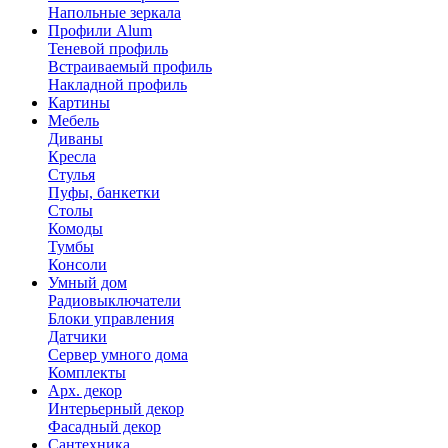
Напольные зеркала
Профили Alum
Теневой профиль
Встраиваемый профиль
Накладной профиль
Картины
Мебель
Диваны
Кресла
Стулья
Пуфы, банкетки
Столы
Комоды
Тумбы
Консоли
Умный дом
Радиовыключатели
Блоки управления
Датчики
Сервер умного дома
Комплекты
Арх. декор
Интерьерный декор
Фасадный декор
Сантехника