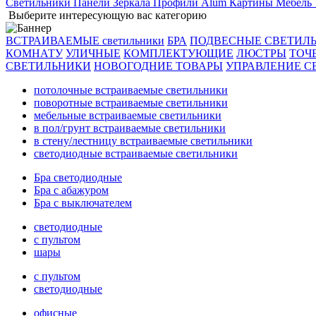
Светильники
Панели
Зеркала
Профили Alum
Картины
Мебель
Выберите интересующую вас категорию
ВСТРАИВАЕМЫЕ светильники
БРА
ПОДВЕСНЫЕ СВЕТИЛ
КОМНАТУ
УЛИЧНЫЕ
КОМПЛЕКТУЮЩИЕ
ЛЮСТРЫ
ТОЧ
СВЕТИЛЬНИКИ
НОВОГОДНИЕ ТОВАРЫ
УПРАВЛЕНИЕ С
потолочные встраиваемые светильники
поворотные встраиваемые светильники
мебельные встраиваемые светильники
в пол/грунт встраиваемые светильники
в стену/лестницу встраиваемые светильники
светодиодные встраиваемые светильники
Бра светодиодные
Бра с абажуром
Бра с выключателем
светодиодные
с пультом
шары
с пультом
светодиодные
офисные