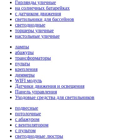
Гирлянды уличные
на солнечных батарейках
с датчиком движения
светильники для бассейнов
светодиодные
торшеры уличные
настольные уличные
лампы
абажуры
трансформаторы
пульты
крепления
диммеры
WIFI модуль
Датчики движения и освещения
Панель управления
Уходовые средства для светильников
подвесные
потолочные
с абажуром
с вентилятором
с пультом
светодиодные люстры