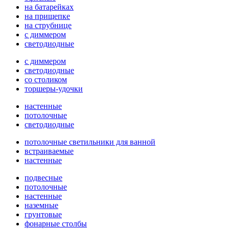
на батарейках
на прищепке
на струбнице
с диммером
светодиодные
с диммером
светодиодные
со столиком
торшеры-удочки
настенные
потолочные
светодиодные
потолочные светильники для ванной
встраиваемые
настенные
подвесные
потолочные
настенные
наземные
грунтовые
фонарные столбы