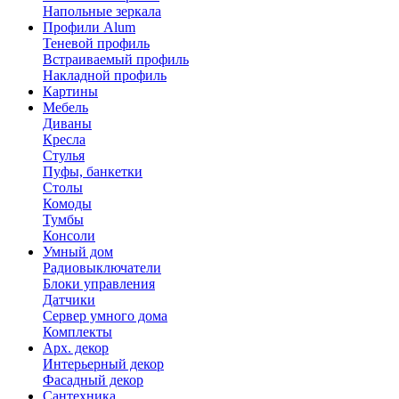
Напольные зеркала
Профили Alum
Теневой профиль
Встраиваемый профиль
Накладной профиль
Картины
Мебель
Диваны
Кресла
Стулья
Пуфы, банкетки
Столы
Комоды
Тумбы
Консоли
Умный дом
Радиовыключатели
Блоки управления
Датчики
Сервер умного дома
Комплекты
Арх. декор
Интерьерный декор
Фасадный декор
Сантехника