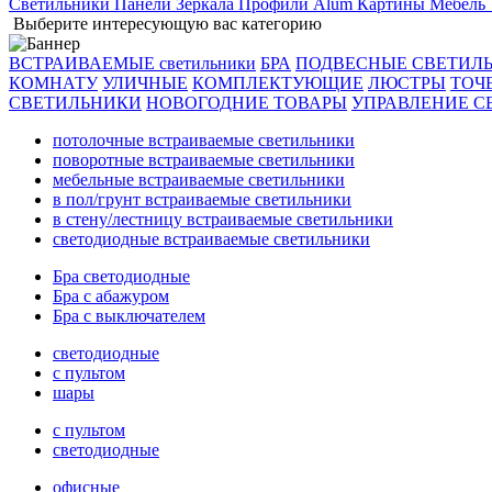
Светильники
Панели
Зеркала
Профили Alum
Картины
Мебель
Выберите интересующую вас категорию
ВСТРАИВАЕМЫЕ светильники
БРА
ПОДВЕСНЫЕ СВЕТИЛ
КОМНАТУ
УЛИЧНЫЕ
КОМПЛЕКТУЮЩИЕ
ЛЮСТРЫ
ТОЧ
СВЕТИЛЬНИКИ
НОВОГОДНИЕ ТОВАРЫ
УПРАВЛЕНИЕ С
потолочные встраиваемые светильники
поворотные встраиваемые светильники
мебельные встраиваемые светильники
в пол/грунт встраиваемые светильники
в стену/лестницу встраиваемые светильники
светодиодные встраиваемые светильники
Бра светодиодные
Бра с абажуром
Бра с выключателем
светодиодные
с пультом
шары
с пультом
светодиодные
офисные