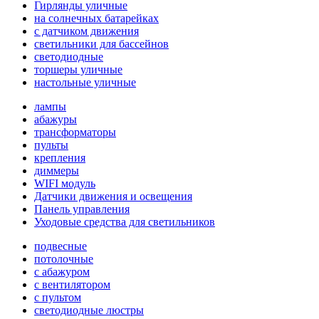
Гирлянды уличные
на солнечных батарейках
с датчиком движения
светильники для бассейнов
светодиодные
торшеры уличные
настольные уличные
лампы
абажуры
трансформаторы
пульты
крепления
диммеры
WIFI модуль
Датчики движения и освещения
Панель управления
Уходовые средства для светильников
подвесные
потолочные
с абажуром
с вентилятором
с пультом
светодиодные люстры