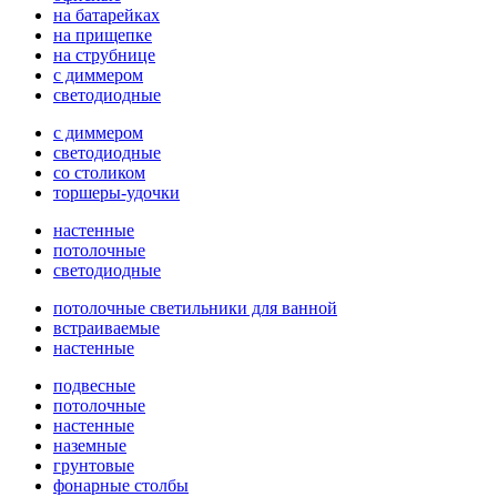
на батарейках
на прищепке
на струбнице
с диммером
светодиодные
с диммером
светодиодные
со столиком
торшеры-удочки
настенные
потолочные
светодиодные
потолочные светильники для ванной
встраиваемые
настенные
подвесные
потолочные
настенные
наземные
грунтовые
фонарные столбы