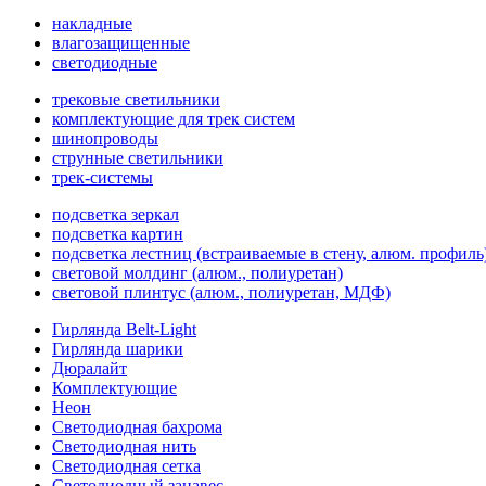
накладные
влагозащищенные
светодиодные
трековые светильники
комплектующие для трек систем
шинопроводы
струнные светильники
трек-системы
подсветка зеркал
подсветка картин
подсветка лестниц (встраиваемые в стену, алюм. профиль
световой молдинг (алюм., полиуретан)
световой плинтус (алюм., полиуретан, МДФ)
Гирлянда Belt-Light
Гирлянда шарики
Дюралайт
Комплектующие
Неон
Светодиодная бахрома
Светодиодная нить
Светодиодная сетка
Светодиодный занавес