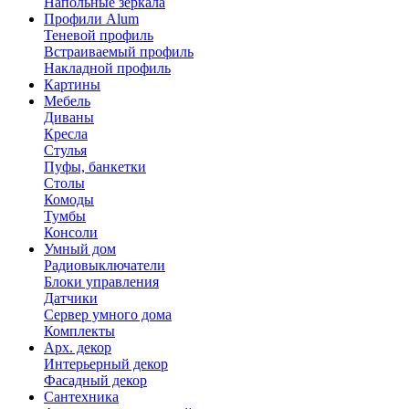
Напольные зеркала
Профили Alum
Теневой профиль
Встраиваемый профиль
Накладной профиль
Картины
Мебель
Диваны
Кресла
Стулья
Пуфы, банкетки
Столы
Комоды
Тумбы
Консоли
Умный дом
Радиовыключатели
Блоки управления
Датчики
Сервер умного дома
Комплекты
Арх. декор
Интерьерный декор
Фасадный декор
Сантехника