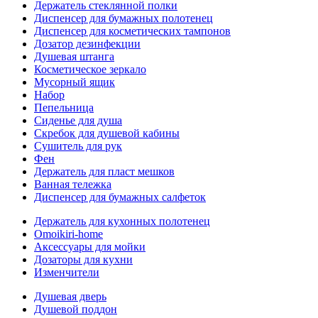
Держатель стеклянной полки
Диспенсер для бумажных полотенец
Диспенсер для косметических тампонов
Дозатор дезинфекции
Душевая штанга
Косметическое зеркало
Мусорный ящик
Набор
Пепельница
Сиденье для душа
Скребок для душевой кабины
Сушитель для рук
Фен
Держатель для пласт мешков
Ванная тележка
Диспенсер для бумажных салфеток
Держатель для кухонных полотенец
Omoikiri-home
Аксессуары для мойки
Дозаторы для кухни
Изменчители
Душевая дверь
Душевой поддон