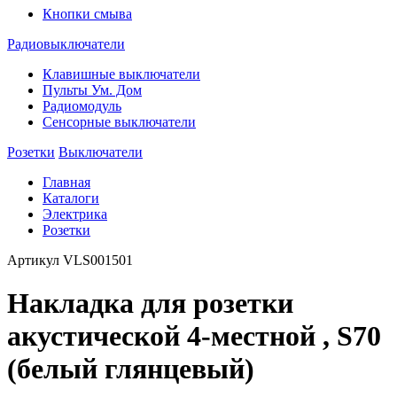
Кнопки смыва
Радиовыключатели
Клавишные выключатели
Пульты Ум. Дом
Радиомодуль
Сенсорные выключатели
Розетки
Выключатели
Главная
Каталоги
Электрика
Розетки
Артикул
VLS001501
Накладка для розетки
акустической 4-местной , S70
(белый глянцевый)