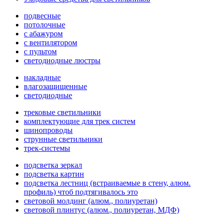
подвесные
потолочные
с абажуром
с вентилятором
с пультом
светодиодные люстры
накладные
влагозащищенные
светодиодные
трековые светильники
комплектующие для трек систем
шинопроводы
струнные светильники
трек-системы
подсветка зеркал
подсветка картин
подсветка лестниц (встраиваемые в стену, алюм.
профиль) чтоб подтягивалось это
световой молдинг (алюм., полиуретан)
световой плинтус (алюм., полиуретан, МДФ)