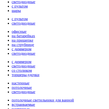
светодиодные
с пультом
шары
с пультом
светодиодные
офисные
на батарейках
на прищепке
на струбнице
с диммером
светодиодные
с диммером
светодиодные
со столиком
торшеры-удочки
настенные
потолочные
светодиодные
потолочные светильники для ванной
встраиваемые
настенные