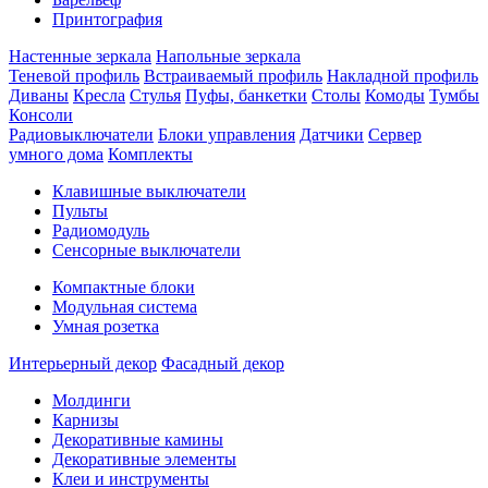
Принтография
Настенные зеркала
Напольные зеркала
Теневой профиль
Встраиваемый профиль
Накладной профиль
Диваны
Кресла
Стулья
Пуфы, банкетки
Столы
Комоды
Тумбы
Консоли
Радиовыключатели
Блоки управления
Датчики
Сервер
умного дома
Комплекты
Клавишные выключатели
Пульты
Радиомодуль
Сенсорные выключатели
Компактные блоки
Модульная система
Умная розетка
Интерьерный декор
Фасадный декор
Молдинги
Карнизы
Декоративные камины
Декоративные элементы
Клеи и инструменты