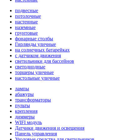
подвесные
потолочные
настенные
наземные
грунтовые
фонарные столбы
Гирлянды уличные
на солнечных батарейках
с датчиком движения
светильники для бассейнов
светодиодные
торшеры уличные
настольные уличные
лампы
абажуры
трансформаторы
пульты
крепления
диммеры
WIFI модуль
Датчики движения и освещения
Панель управления
Уходовые средства для светильников