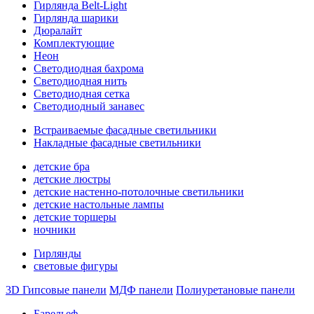
Гирлянда Belt-Light
Гирлянда шарики
Дюралайт
Комплектующие
Неон
Светодиодная бахрома
Светодиодная нить
Светодиодная сетка
Светодиодный занавес
Встраиваемые фасадные светильники
Накладные фасадные светильники
детские бра
детские люстры
детские настенно-потолочные светильники
детские настольные лампы
детские торшеры
ночники
Гирлянды
световые фигуры
3D Гипсовые панели
МДФ панели
Полиуретановые панели
Барельеф