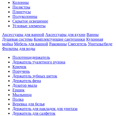
Колонны
Пилястры
Плинтусы
Полуколонны
Скрытое освещение
Угловые элементы
Аксессуары для ванной
Аксессуары для кухни
Ванны
Душевая система
Комплектующие сантехники
Кухонная
мойка
Мебель для ванной
Раковины
Смеситель
Унитазы/биде
Фильтры для воды
Полотенцедержатель
Держатель туалетного рулона
Крючок
Поручень
Держатель зубных щеток
Держатель фена
Дозатор мыла
Eршик
Мыльница
Полка
Веревка для белья
Держатель для накладок для унитаза
Держатель для салфеток