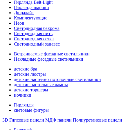
Гирлянда Belt-Light
Гирлянда шарики
Дюралайт
Комплектующие
Неон
Светодиодная бахрома
Светодиодная нить
Светодиодная сетка
Светодиодный занавес
Встраиваемые фасадные светильники
Накладные фасадные светильники
детские бра
детские люстры
детские настенно-потолочные светильники
детские настольные лампы
детские торшеры
ночники
Гирлянды
световые фигуры
3D Гипсовые панели
МДФ панели
Полиуретановые панели
Барельеф