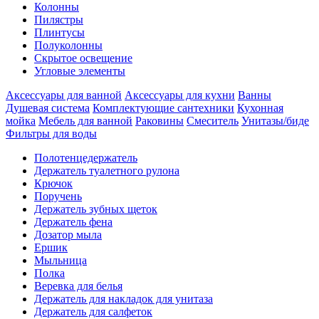
Колонны
Пилястры
Плинтусы
Полуколонны
Скрытое освещение
Угловые элементы
Аксессуары для ванной
Аксессуары для кухни
Ванны
Душевая система
Комплектующие сантехники
Кухонная
мойка
Мебель для ванной
Раковины
Смеситель
Унитазы/биде
Фильтры для воды
Полотенцедержатель
Держатель туалетного рулона
Крючок
Поручень
Держатель зубных щеток
Держатель фена
Дозатор мыла
Eршик
Мыльница
Полка
Веревка для белья
Держатель для накладок для унитаза
Держатель для салфеток