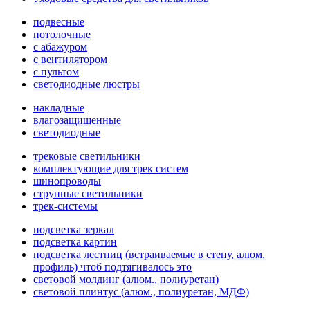
подвесные
потолочные
с абажуром
с вентилятором
с пультом
светодиодные люстры
накладные
влагозащищенные
светодиодные
трековые светильники
комплектующие для трек систем
шинопроводы
струнные светильники
трек-системы
подсветка зеркал
подсветка картин
подсветка лестниц (встраиваемые в стену, алюм.
профиль) чтоб подтягивалось это
световой молдинг (алюм., полиуретан)
световой плинтус (алюм., полиуретан, МДФ)