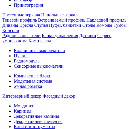
Принтография
Настенные зеркала
Напольные зеркала
Теневой профиль
Встраиваемый профиль
Накладной профиль
Диваны
Кресла
Стулья
Пуфы, банкетки
Столы
Комоды
Тумбы
Консоли
Радиовыключатели
Блоки управления
Датчики
Сервер
умного дома
Комплекты
Клавишные выключатели
Пульты
Радиомодуль
Сенсорные выключатели
Компактные блоки
Модульная система
Умная розетка
Интерьерный декор
Фасадный декор
Молдинги
Карнизы
Декоративные камины
Декоративные элементы
Клеи и инструменты