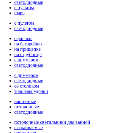
светодиодные
с пультом
шары
с пультом
светодиодные
офисные
на батарейках
на прищепке
на струбнице
с диммером
светодиодные
с диммером
светодиодные
со столиком
торшеры-удочки
настенные
потолочные
светодиодные
потолочные светильники для ванной
встраиваемые
настенные