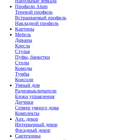
Напольные зеркала
Профили Alum
Теневой профиль
Встраиваемый профиль
Накладной профиль
Картины
Мебель
Диваны
Кресла
Стулья
Пуфы, банкетки
Столы
Комоды
Тумбы
Консоли
Умный дом
Радиовыключатели
Блоки управления
Датчики
Сервер умного дома
Комплекты
Арх. декор
Интерьерный декор
Фасадный декор
Сантехника