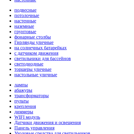
подвесные
потолочные
настенные
наземные
грунтовые
фонарные столбы
Гирлянды уличные
на солнечных батарейках
с датчиком движения
светильники для бассейнов
светодиодные
торшеры уличные
настольные уличные
лампы
абажуры
трансформаторы
пульты
крепления
диммеры
WIFI модуль
Датчики движения и освещения
Панель управления
Уходовые средства для светильников