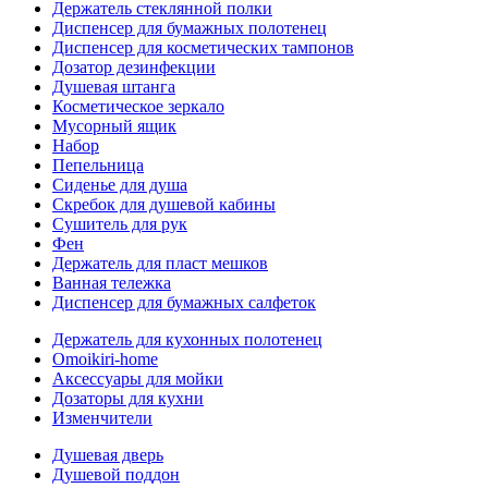
Держатель стеклянной полки
Диспенсер для бумажных полотенец
Диспенсер для косметических тампонов
Дозатор дезинфекции
Душевая штанга
Косметическое зеркало
Мусорный ящик
Набор
Пепельница
Сиденье для душа
Скребок для душевой кабины
Сушитель для рук
Фен
Держатель для пласт мешков
Ванная тележка
Диспенсер для бумажных салфеток
Держатель для кухонных полотенец
Omoikiri-home
Аксессуары для мойки
Дозаторы для кухни
Изменчители
Душевая дверь
Душевой поддон