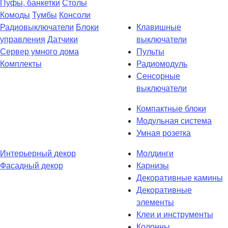
Пуфы, банкетки
Столы
Комоды
Тумбы
Консоли
Радиовыключатели
Блоки
Клавишные
управления
Датчики
выключатели
Сервер умного дома
Пульты
Комплекты
Радиомодуль
Сенсорные
выключатели
Компактные блоки
Модульная система
Умная розетка
Интерьерный декор
Молдинги
Фасадный декор
Карнизы
Декоративные камины
Декоративные
элементы
Клеи и инструменты
Колонны