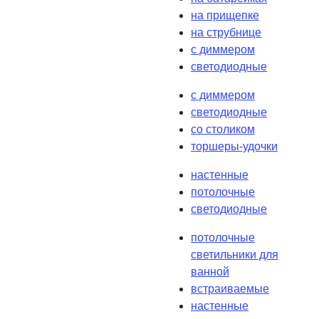
на прищепке
на струбнице
с диммером
светодиодные
с диммером
светодиодные
со столиком
торшеры-удочки
настенные
потолочные
светодиодные
потолочные
светильники для
ванной
встраиваемые
настенные