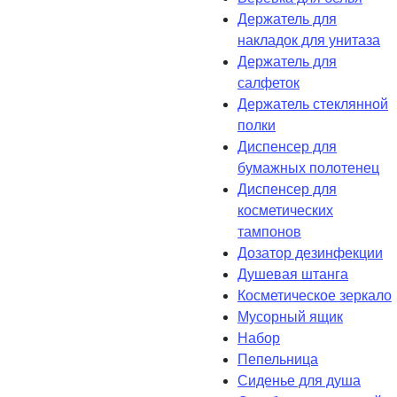
Держатель для
накладок для унитаза
Держатель для
салфеток
Держатель стеклянной
полки
Диспенсер для
бумажных полотенец
Диспенсер для
косметических
тампонов
Дозатор дезинфекции
Душевая штанга
Косметическое зеркало
Мусорный ящик
Набор
Пепельница
Сиденье для душа