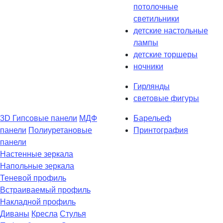
потолочные
светильники
детские настольные
лампы
детские торшеры
ночники
Гирлянды
световые фигуры
3D Гипсовые панели
МДФ
Барельеф
панели
Полиуретановые
Принтография
панели
Настенные зеркала
Напольные зеркала
Теневой профиль
Встраиваемый профиль
Накладной профиль
Диваны
Кресла
Стулья