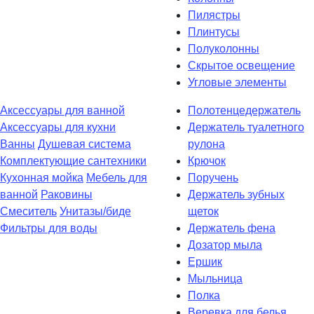
Пилястры
Плинтусы
Полуколонны
Скрытое освещение
Угловые элементы
Аксессуары для ванной
Полотенцедержатель
Аксессуары для кухни
Держатель туалетного
Ванны
Душевая система
рулона
Комплектующие сантехники
Крючок
Кухонная мойка
Мебель для
Поручень
ванной
Раковины
Держатель зубных
Смеситель
Унитазы/биде
щеток
Фильтры для воды
Держатель фена
Дозатор мыла
Eршик
Мыльница
Полка
Веревка для белья