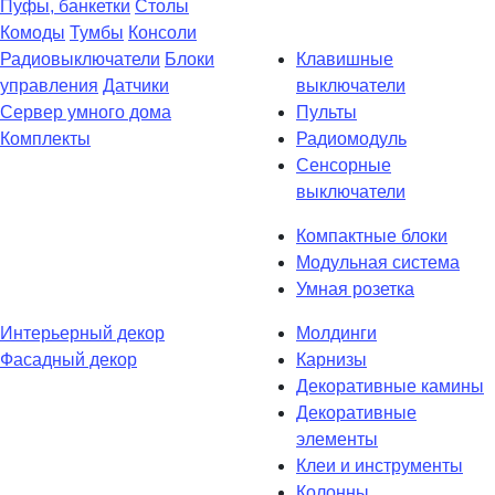
Пуфы, банкетки
Столы
Комоды
Тумбы
Консоли
Радиовыключатели
Блоки
Клавишные
управления
Датчики
выключатели
Сервер умного дома
Пульты
Комплекты
Радиомодуль
Сенсорные
выключатели
Компактные блоки
Модульная система
Умная розетка
Интерьерный декор
Молдинги
Фасадный декор
Карнизы
Декоративные камины
Декоративные
элементы
Клеи и инструменты
Колонны