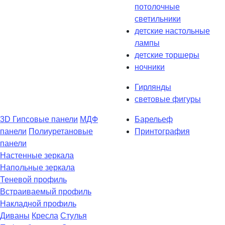
потолочные
светильники
детские настольные
лампы
детские торшеры
ночники
Гирлянды
световые фигуры
3D Гипсовые панели
МДФ
Барельеф
панели
Полиуретановые
Принтография
панели
Настенные зеркала
Напольные зеркала
Теневой профиль
Встраиваемый профиль
Накладной профиль
Диваны
Кресла
Стулья