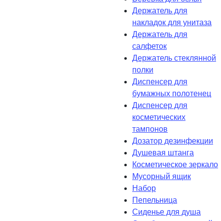
Держатель для
накладок для унитаза
Держатель для
салфеток
Держатель стеклянной
полки
Диспенсер для
бумажных полотенец
Диспенсер для
косметических
тампонов
Дозатор дезинфекции
Душевая штанга
Косметическое зеркало
Мусорный ящик
Набор
Пепельница
Сиденье для душа