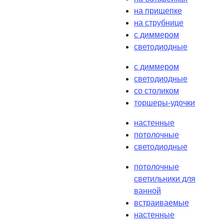
на прищепке
на струбнице
с диммером
светодиодные
с диммером
светодиодные
со столиком
торшеры-удочки
настенные
потолочные
светодиодные
потолочные
светильники для
ванной
встраиваемые
настенные