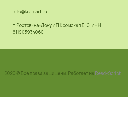
info@kromart.ru
г. Ростов-на-Дону ИП Кромская Е.Ю. ИНН
611903934060
2026 © Все права защищены. Работает на
ReadyScript