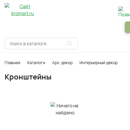
Панели
Зеркала
Профили
Картины
Alum
Главная
Каталоги
Арх. декор
Интерьерный декор
Де
Кронштейны