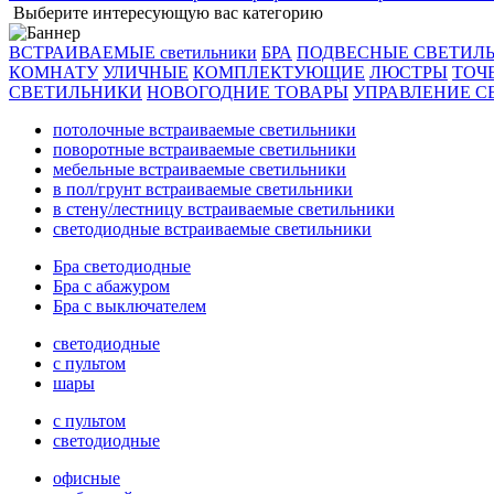
Выберите интересующую вас категорию
ВСТРАИВАЕМЫЕ светильники
БРА
ПОДВЕСНЫЕ СВЕТИЛ
КОМНАТУ
УЛИЧНЫЕ
КОМПЛЕКТУЮЩИЕ
ЛЮСТРЫ
ТОЧ
СВЕТИЛЬНИКИ
НОВОГОДНИЕ ТОВАРЫ
УПРАВЛЕНИЕ С
потолочные встраиваемые светильники
поворотные встраиваемые светильники
мебельные встраиваемые светильники
в пол/грунт встраиваемые светильники
в стену/лестницу встраиваемые светильники
светодиодные встраиваемые светильники
Бра светодиодные
Бра с абажуром
Бра с выключателем
светодиодные
с пультом
шары
с пультом
светодиодные
офисные