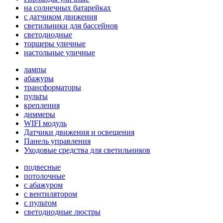
на солнечных батарейках
с датчиком движения
светильники для бассейнов
светодиодные
торшеры уличные
настольные уличные
лампы
абажуры
трансформаторы
пульты
крепления
диммеры
WIFI модуль
Датчики движения и освещения
Панель управления
Уходовые средства для светильников
подвесные
потолочные
с абажуром
с вентилятором
с пультом
светодиодные люстры