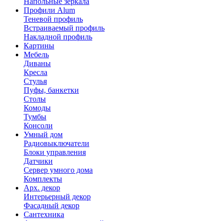
Напольные зеркала
Профили Alum
Теневой профиль
Встраиваемый профиль
Накладной профиль
Картины
Мебель
Диваны
Кресла
Стулья
Пуфы, банкетки
Столы
Комоды
Тумбы
Консоли
Умный дом
Радиовыключатели
Блоки управления
Датчики
Сервер умного дома
Комплекты
Арх. декор
Интерьерный декор
Фасадный декор
Сантехника