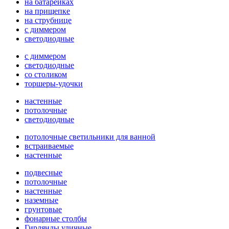
на батарейках
на прищепке
на струбнице
с диммером
светодиодные
с диммером
светодиодные
со столиком
торшеры-удочки
настенные
потолочные
светодиодные
потолочные светильники для ванной
встраиваемые
настенные
подвесные
потолочные
настенные
наземные
грунтовые
фонарные столбы
Гирлянды уличные