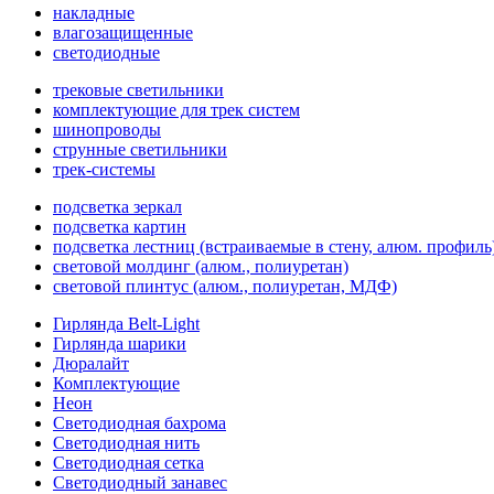
накладные
влагозащищенные
светодиодные
трековые светильники
комплектующие для трек систем
шинопроводы
струнные светильники
трек-системы
подсветка зеркал
подсветка картин
подсветка лестниц (встраиваемые в стену, алюм. профиль
световой молдинг (алюм., полиуретан)
световой плинтус (алюм., полиуретан, МДФ)
Гирлянда Belt-Light
Гирлянда шарики
Дюралайт
Комплектующие
Неон
Светодиодная бахрома
Светодиодная нить
Светодиодная сетка
Светодиодный занавес