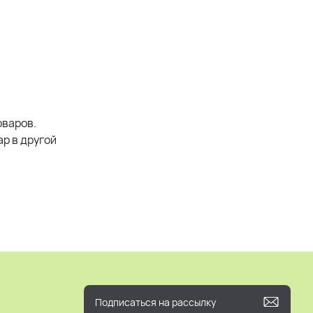
оваров.
р в другой