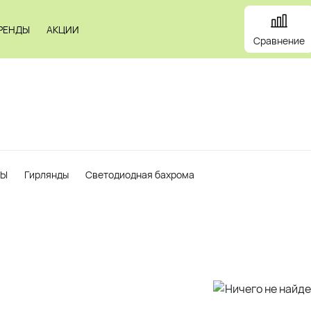
РЕНДЫ
АКЦИИ
Сравнение
и
Панели
Зеркала
Профили
Картины
Alum
РЫ
Гирлянды
Светодиодная бахрома