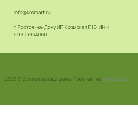
info@kromart.ru
г. Ростов-на-Дону ИП Кромская Е.Ю. ИНН
611903934060
2026 © Все права защищены. Работает на
ReadyScript