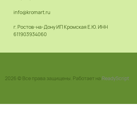
info@kromart.ru
г. Ростов-на-Дону ИП Кромская Е.Ю. ИНН
611903934060
2026 © Все права защищены. Работает на
ReadyScript