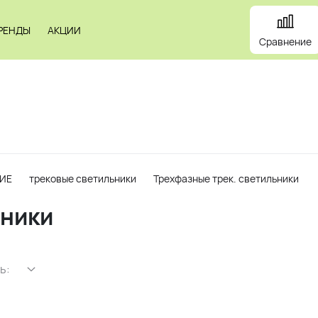
РЕНДЫ
АКЦИИ
Сравнение
и
Панели
Зеркала
Профили
Картины
Alum
ИЕ
трековые светильники
Трехфазные трек. светильники
ьники
ь: