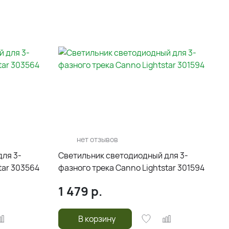
нет отзывов
ля 3-
Светильник светодиодный для 3-
tar 303564
фазного трека Canno Lightstar 301594
1 479
р.
В корзину