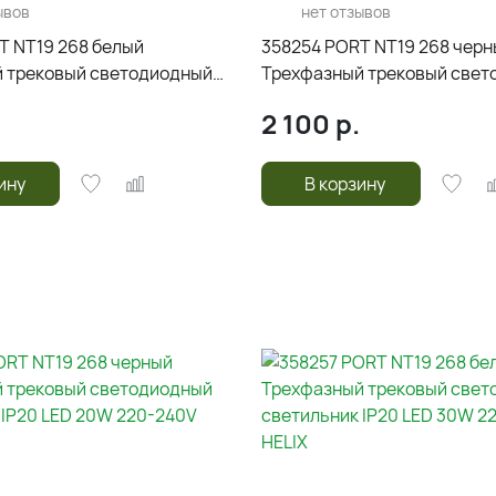
ывов
нет отзывов
T NT19 268 белый
358254 PORT NT19 268 чер
 трековый светодиодный
Трехфазный трековый свет
 IP20 LED 10W 220-240V
светильник IP20 LED 10W 2
2 100
р.
HELIX
ину
В корзину