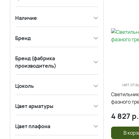
Наличие
Бренд
Бренд (фабрика
производитель)
нет отз
Цоколь
Светильник
фазного тре
Цвет арматуры
4 827
р.
Цвет плафона
В корз