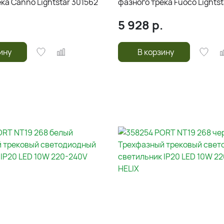
ка Canno Lightstar 301562
фазного трека Fuoco Lightst
5 928
р.
ину
В корзину