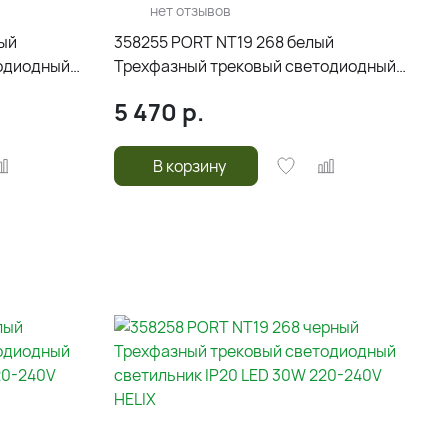
нет отзывов
ный
358255 PORT NT19 268 белый
одиодный
Трехфазный трековый светодиодный
20-240V
светильник IP20 LED 20W 220-240V
5 470
р.
HELIX
В корзину