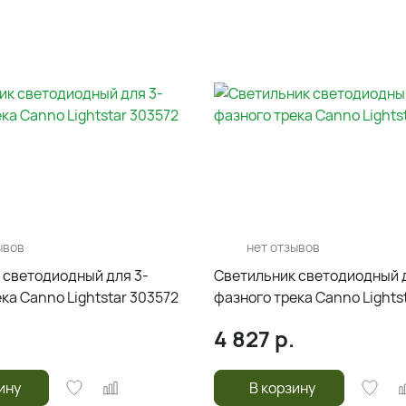
ывов
нет отзывов
 светодиодный для 3-
Светильник светодиодный д
ка Canno Lightstar 303572
фазного трека Canno Lights
4 827
р.
ину
В корзину