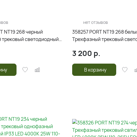
ывов
нет отзывов
T NT19 268 черный
358257 PORT NT19 268 белы
 трековый светодиодный
Трехфазный трековый свет
 IP20 LED 20W 220-240V
светильник IP20 LED 30W 2
.
3 200
р.
HELIX
ину
В корзину