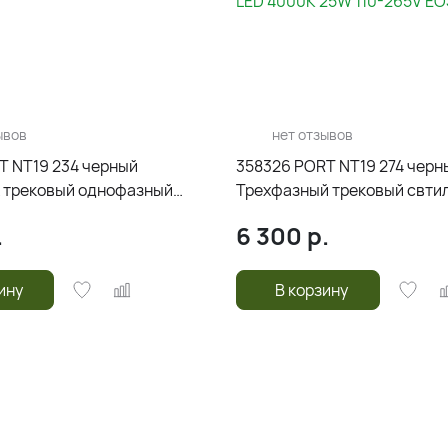
ывов
нет отзывов
T NT19 234 черный
358326 PORT NT19 274 черн
 трековый однофазный
Трехфазный трековый свтил
й IP33 LED 4000К 25W 110-
LED 4000К 25W 110-265V EO
.
6 300
р.
ину
В корзину