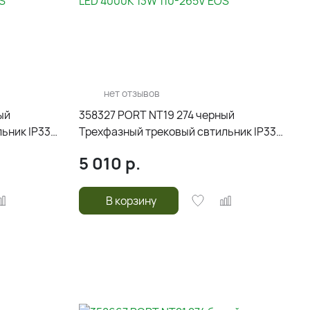
нет отзывов
ый
358327 PORT NT19 274 черный
ьник IP33
Трехфазный трековый свтильник IP33
S
LED 4000К 13W 110-265V EOS
5 010
р.
В корзину