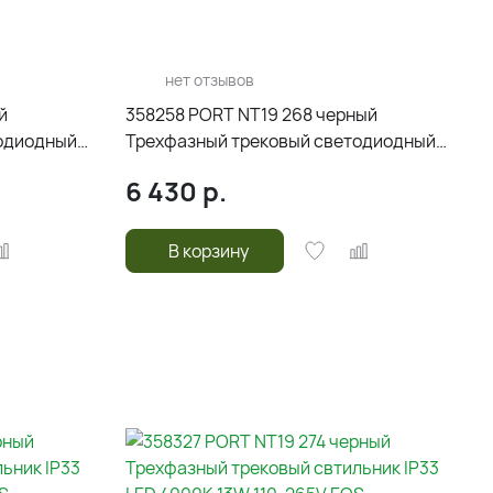
нет отзывов
й
358258 PORT NT19 268 черный
одиодный
Трехфазный трековый светодиодный
20-240V
светильник IP20 LED 30W 220-240V
6 430
р.
HELIX
В корзину