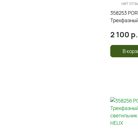
нет отз
358253 POR
Трехфазный
светильник
2 100
р.
HELIX
В корз