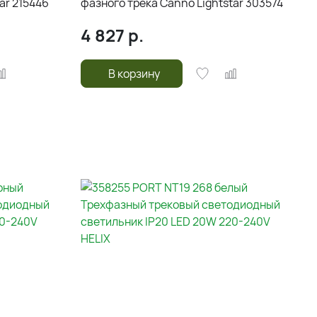
ar 215446
фазного трека Canno Lightstar 303574
4 827
р.
В корзину