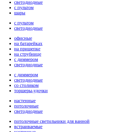
светодиодные
с пультом
шары
с пультом
светодиодные
офисные
на батарейках
на прищепке
на струбнице
с диммером
светодиодные
с диммером
светодиодные
со столиком
торшеры-удочки
настенные
потолочные
светодиодные
потолочные светильники для ванной
встраиваемые
настенные