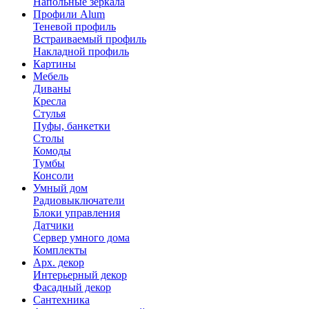
Напольные зеркала
Профили Alum
Теневой профиль
Встраиваемый профиль
Накладной профиль
Картины
Мебель
Диваны
Кресла
Стулья
Пуфы, банкетки
Столы
Комоды
Тумбы
Консоли
Умный дом
Радиовыключатели
Блоки управления
Датчики
Сервер умного дома
Комплекты
Арх. декор
Интерьерный декор
Фасадный декор
Сантехника