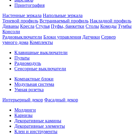
Принтография
Настенные зеркала
Напольные зеркала
Теневой профиль
Встраиваемый профиль
Накладной профиль
Диваны
Кресла
Стулья
Пуфы, банкетки
Столы
Комоды
Тумбы
Консоли
Радиовыключатели
Блоки управления
Датчики
Сервер
умного дома
Комплекты
Клавишные выключатели
Пульты
Радиомодуль
Сенсорные выключатели
Компактные блоки
Модульная система
Умная розетка
Интерьерный декор
Фасадный декор
Молдинги
Карнизы
Декоративные камины
Декоративные элементы
Клеи и инструменты