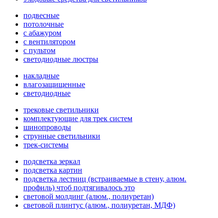
подвесные
потолочные
с абажуром
с вентилятором
с пультом
светодиодные люстры
накладные
влагозащищенные
светодиодные
трековые светильники
комплектующие для трек систем
шинопроводы
струнные светильники
трек-системы
подсветка зеркал
подсветка картин
подсветка лестниц (встраиваемые в стену, алюм.
профиль) чтоб подтягивалось это
световой молдинг (алюм., полиуретан)
световой плинтус (алюм., полиуретан, МДФ)