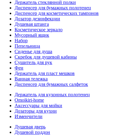
Держатель стеклянной полки
Диспенсер для бумажных полотенец
Диспенсер для косметических тампонов
Дозатор дезинфекции
Душевая штанга
Косметическое зеркало
Мусорный ящик
Набор
Пепельница
Сиденье для душа
Скребок для душевой кабины
Сушитель для рук
Фен
Держатель для пласт мешков
Ванная тележка
Диспенсер для бумажных салфеток
Держатель для кухонных полотенец
Omoikiri-home
Аксессуары для мойки
Дозаторы для кухни
Изменчители
Душевая дверь
Душевой поддон