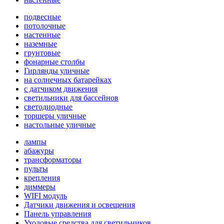
подвесные
потолочные
настенные
наземные
грунтовые
фонарные столбы
Гирлянды уличные
на солнечных батарейках
с датчиком движения
светильники для бассейнов
светодиодные
торшеры уличные
настольные уличные
лампы
абажуры
трансформаторы
пульты
крепления
диммеры
WIFI модуль
Датчики движения и освещения
Панель управления
Уходовые средства для светильников