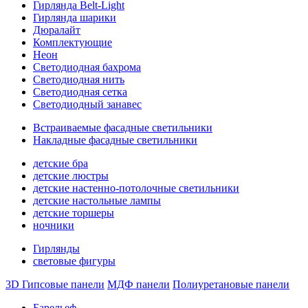
Гирлянда Belt-Light
Гирлянда шарики
Дюралайт
Комплектующие
Неон
Светодиодная бахрома
Светодиодная нить
Светодиодная сетка
Светодиодный занавес
Встраиваемые фасадные светильники
Накладные фасадные светильники
детские бра
детские люстры
детские настенно-потолочные светильники
детские настольные лампы
детские торшеры
ночники
Гирлянды
световые фигуры
3D Гипсовые панели
МДФ панели
Полиуретановые панели
Барельеф