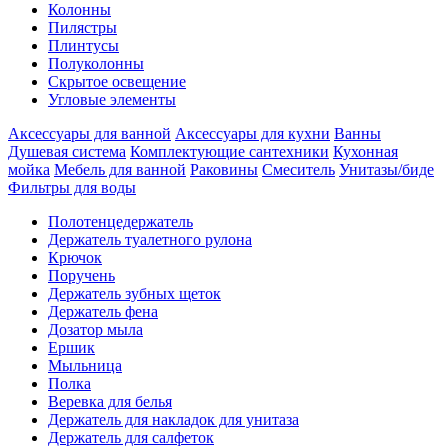
Колонны
Пилястры
Плинтусы
Полуколонны
Скрытое освещение
Угловые элементы
Аксессуары для ванной
Аксессуары для кухни
Ванны
Душевая система
Комплектующие сантехники
Кухонная
мойка
Мебель для ванной
Раковины
Смеситель
Унитазы/биде
Фильтры для воды
Полотенцедержатель
Держатель туалетного рулона
Крючок
Поручень
Держатель зубных щеток
Держатель фена
Дозатор мыла
Eршик
Мыльница
Полка
Веревка для белья
Держатель для накладок для унитаза
Держатель для салфеток