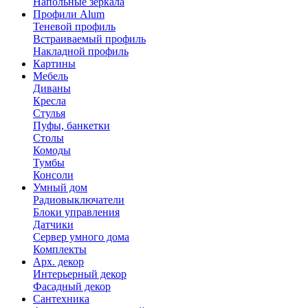
Напольные зеркала
Профили Alum
Теневой профиль
Встраиваемый профиль
Накладной профиль
Картины
Мебель
Диваны
Кресла
Стулья
Пуфы, банкетки
Столы
Комоды
Тумбы
Консоли
Умный дом
Радиовыключатели
Блоки управления
Датчики
Сервер умного дома
Комплекты
Арх. декор
Интерьерный декор
Фасадный декор
Сантехника