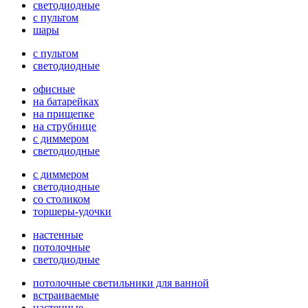
светодиодные
с пультом
шары
с пультом
светодиодные
офисные
на батарейках
на прищепке
на струбнице
с диммером
светодиодные
с диммером
светодиодные
со столиком
торшеры-удочки
настенные
потолочные
светодиодные
потолочные светильники для ванной
встраиваемые
настенные