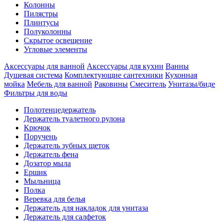
Колонны
Пилястры
Плинтусы
Полуколонны
Скрытое освещение
Угловые элементы
Аксессуары для ванной
Аксессуары для кухни
Ванны
Душевая система
Комплектующие сантехники
Кухонная
мойка
Мебель для ванной
Раковины
Смеситель
Унитазы/биде
Фильтры для воды
Полотенцедержатель
Держатель туалетного рулона
Крючок
Поручень
Держатель зубных щеток
Держатель фена
Дозатор мыла
Eршик
Мыльница
Полка
Веревка для белья
Держатель для накладок для унитаза
Держатель для салфеток