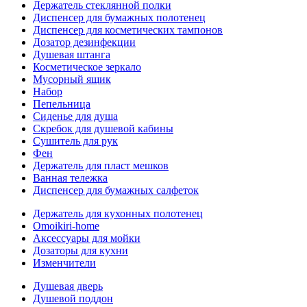
Держатель стеклянной полки
Диспенсер для бумажных полотенец
Диспенсер для косметических тампонов
Дозатор дезинфекции
Душевая штанга
Косметическое зеркало
Мусорный ящик
Набор
Пепельница
Сиденье для душа
Скребок для душевой кабины
Сушитель для рук
Фен
Держатель для пласт мешков
Ванная тележка
Диспенсер для бумажных салфеток
Держатель для кухонных полотенец
Omoikiri-home
Аксессуары для мойки
Дозаторы для кухни
Изменчители
Душевая дверь
Душевой поддон