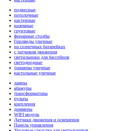
подвесные
потолочные
настенные
наземные
грунтовые
фонарные столбы
Гирлянды уличные
на солнечных батарейках
с датчиком движения
светильники для бассейнов
светодиодные
торшеры уличные
настольные уличные
лампы
абажуры
трансформаторы
пульты
крепления
диммеры
WIFI модуль
Датчики движения и освещения
Панель управления
Уходовые средства для светильников