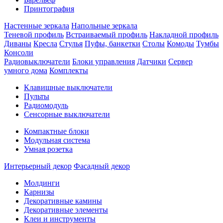
Принтография
Настенные зеркала
Напольные зеркала
Теневой профиль
Встраиваемый профиль
Накладной профиль
Диваны
Кресла
Стулья
Пуфы, банкетки
Столы
Комоды
Тумбы
Консоли
Радиовыключатели
Блоки управления
Датчики
Сервер
умного дома
Комплекты
Клавишные выключатели
Пульты
Радиомодуль
Сенсорные выключатели
Компактные блоки
Модульная система
Умная розетка
Интерьерный декор
Фасадный декор
Молдинги
Карнизы
Декоративные камины
Декоративные элементы
Клеи и инструменты