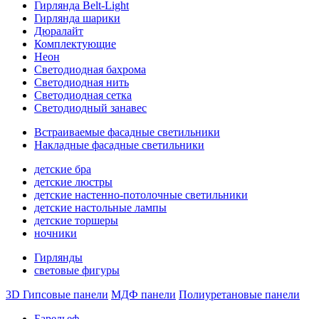
Гирлянда Belt-Light
Гирлянда шарики
Дюралайт
Комплектующие
Неон
Светодиодная бахрома
Светодиодная нить
Светодиодная сетка
Светодиодный занавес
Встраиваемые фасадные светильники
Накладные фасадные светильники
детские бра
детские люстры
детские настенно-потолочные светильники
детские настольные лампы
детские торшеры
ночники
Гирлянды
световые фигуры
3D Гипсовые панели
МДФ панели
Полиуретановые панели
Барельеф