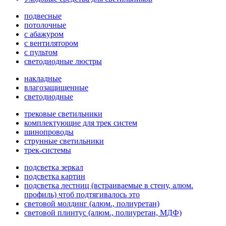
подвесные
потолочные
с абажуром
с вентилятором
с пультом
светодиодные люстры
накладные
влагозащищенные
светодиодные
трековые светильники
комплектующие для трек систем
шинопроводы
струнные светильники
трек-системы
подсветка зеркал
подсветка картин
подсветка лестниц (встраиваемые в стену, алюм.
профиль) чтоб подтягивалось это
световой молдинг (алюм., полиуретан)
световой плинтус (алюм., полиуретан, МДФ)