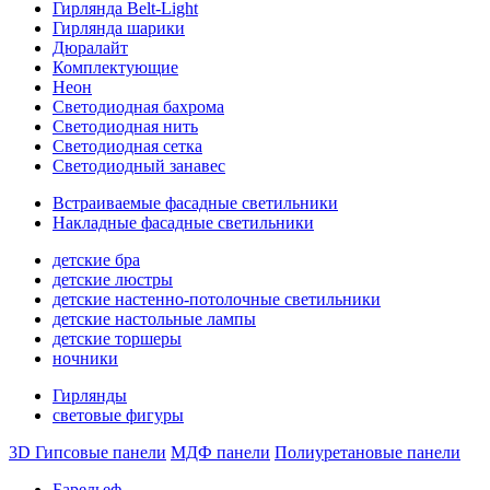
Гирлянда Belt-Light
Гирлянда шарики
Дюралайт
Комплектующие
Неон
Светодиодная бахрома
Светодиодная нить
Светодиодная сетка
Светодиодный занавес
Встраиваемые фасадные светильники
Накладные фасадные светильники
детские бра
детские люстры
детские настенно-потолочные светильники
детские настольные лампы
детские торшеры
ночники
Гирлянды
световые фигуры
3D Гипсовые панели
МДФ панели
Полиуретановые панели
Барельеф