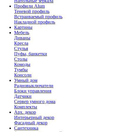
Напольные зеркала
Профили Alum
Теневой профиль
Встраиваемый профиль
Накладной профиль
Картины
Мебель
Диваны
Кресла
Стулья
Пуфы, банкетки
Столы
Комоды
Тумбы
Консоли
Умный дом
Радиовыключатели
Блоки управления
Датчики
Сервер умного дома
Комплекты
Арх. декор
Интерьерный декор
Фасадный декор
Сантехника