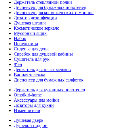
Держатель стеклянной полки
Диспенсер для бумажных полотенец
Диспенсер для косметических тампонов
Дозатор дезинфекции
Душевая штанга
Косметическое зеркало
Мусорный ящик
Набор
Пепельница
Сиденье для душа
Скребок для душевой кабины
Сушитель для рук
Фен
Держатель для пласт мешков
Ванная тележка
Диспенсер для бумажных салфеток
Держатель для кухонных полотенец
Omoikiri-home
Аксессуары для мойки
Дозаторы для кухни
Изменчители
Душевая дверь
Душевой поддон