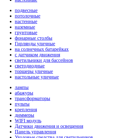
подвесные
потолочные
настенные
наземные
грунтовые
фонарные столбы
Гирлянды уличные
на солнечных батарейках
с датчиком движения
светильники для бассейнов
светодиодные
торшеры уличные
настольные уличные
лампы
абажуры
трансформаторы
пульты
крепления
диммеры
WIFI модуль
Датчики движения и освещения
Панель управления
Уходовые средства для светильников