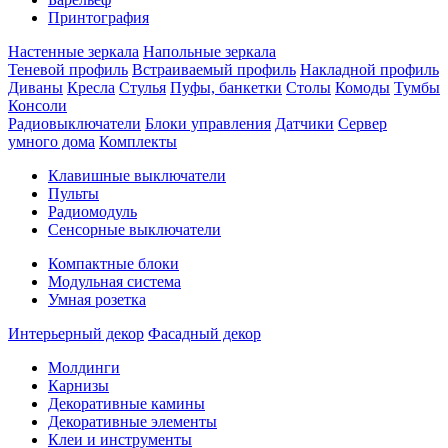
Принтография
Настенные зеркала
Напольные зеркала
Теневой профиль
Встраиваемый профиль
Накладной профиль
Диваны
Кресла
Стулья
Пуфы, банкетки
Столы
Комоды
Тумбы
Консоли
Радиовыключатели
Блоки управления
Датчики
Сервер
умного дома
Комплекты
Клавишные выключатели
Пульты
Радиомодуль
Сенсорные выключатели
Компактные блоки
Модульная система
Умная розетка
Интерьерный декор
Фасадный декор
Молдинги
Карнизы
Декоративные камины
Декоративные элементы
Клеи и инструменты