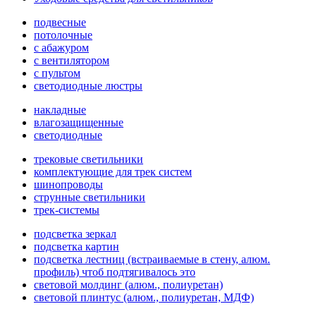
подвесные
потолочные
с абажуром
с вентилятором
с пультом
светодиодные люстры
накладные
влагозащищенные
светодиодные
трековые светильники
комплектующие для трек систем
шинопроводы
струнные светильники
трек-системы
подсветка зеркал
подсветка картин
подсветка лестниц (встраиваемые в стену, алюм.
профиль) чтоб подтягивалось это
световой молдинг (алюм., полиуретан)
световой плинтус (алюм., полиуретан, МДФ)