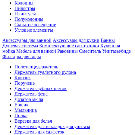
Колонны
Пилястры
Плинтусы
Полуколонны
Скрытое освещение
Угловые элементы
Аксессуары для ванной
Аксессуары для кухни
Ванны
Душевая система
Комплектующие сантехники
Кухонная
мойка
Мебель для ванной
Раковины
Смеситель
Унитазы/биде
Фильтры для воды
Полотенцедержатель
Держатель туалетного рулона
Крючок
Поручень
Держатель зубных щеток
Держатель фена
Дозатор мыла
Eршик
Мыльница
Полка
Веревка для белья
Держатель для накладок для унитаза
Держатель для салфеток