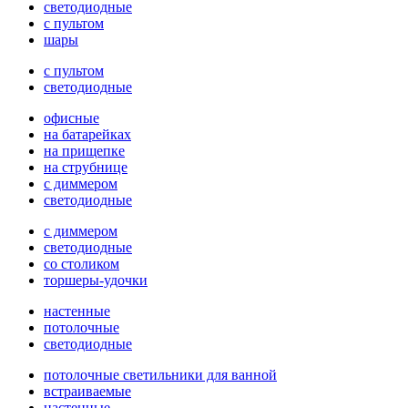
светодиодные
с пультом
шары
с пультом
светодиодные
офисные
на батарейках
на прищепке
на струбнице
с диммером
светодиодные
с диммером
светодиодные
со столиком
торшеры-удочки
настенные
потолочные
светодиодные
потолочные светильники для ванной
встраиваемые
настенные