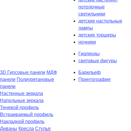
потолочные
светильники
детские настольные
лампы
детские торшеры
ночники
Гирлянды
световые фигуры
3D Гипсовые панели
МДФ
Барельеф
панели
Полиуретановые
Принтография
панели
Настенные зеркала
Напольные зеркала
Теневой профиль
Встраиваемый профиль
Накладной профиль
Диваны
Кресла
Стулья