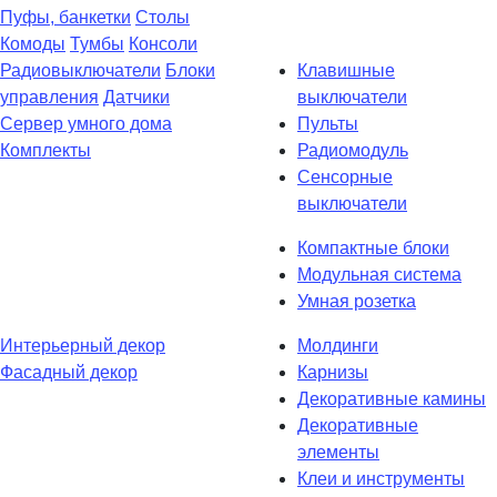
Пуфы, банкетки
Столы
Комоды
Тумбы
Консоли
Радиовыключатели
Блоки
Клавишные
управления
Датчики
выключатели
Сервер умного дома
Пульты
Комплекты
Радиомодуль
Сенсорные
выключатели
Компактные блоки
Модульная система
Умная розетка
Интерьерный декор
Молдинги
Фасадный декор
Карнизы
Декоративные камины
Декоративные
элементы
Клеи и инструменты