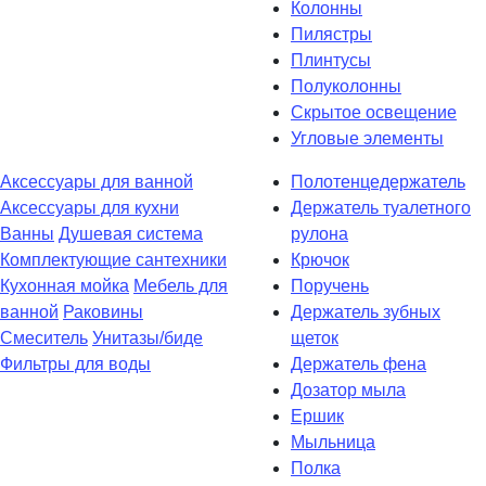
Колонны
Пилястры
Плинтусы
Полуколонны
Скрытое освещение
Угловые элементы
Аксессуары для ванной
Полотенцедержатель
Аксессуары для кухни
Держатель туалетного
Ванны
Душевая система
рулона
Комплектующие сантехники
Крючок
Кухонная мойка
Мебель для
Поручень
ванной
Раковины
Держатель зубных
Смеситель
Унитазы/биде
щеток
Фильтры для воды
Держатель фена
Дозатор мыла
Eршик
Мыльница
Полка