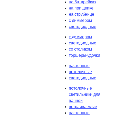
на батарейках
на прищепке
на струбнице
с диммером
светодиодные
с диммером
светодиодные
со столиком
торшеры-удочки
настенные
потолочные
светодиодные
потолочные
светильники для
ванной
встраиваемые
настенные