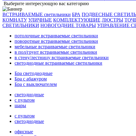
Выберите интересующую вас категорию
ВСТРАИВАЕМЫЕ светильники
БРА
ПОДВЕСНЫЕ СВЕТИЛ
КОМНАТУ
УЛИЧНЫЕ
КОМПЛЕКТУЮЩИЕ
ЛЮСТРЫ
ТОЧ
СВЕТИЛЬНИКИ
НОВОГОДНИЕ ТОВАРЫ
УПРАВЛЕНИЕ С
потолочные встраиваемые светильники
поворотные встраиваемые светильники
мебельные встраиваемые светильники
в пол/грунт встраиваемые светильники
в стену/лестницу встраиваемые светильники
светодиодные встраиваемые светильники
Бра светодиодные
Бра с абажуром
Бра с выключателем
светодиодные
с пультом
шары
с пультом
светодиодные
офисные