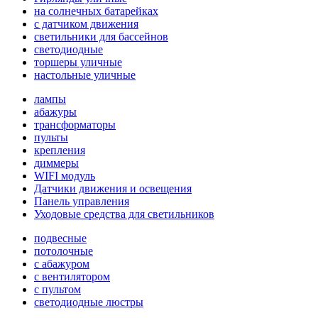
на солнечных батарейках
с датчиком движения
светильники для бассейнов
светодиодные
торшеры уличные
настольные уличные
лампы
абажуры
трансформаторы
пульты
крепления
диммеры
WIFI модуль
Датчики движения и освещения
Панель управления
Уходовые средства для светильников
подвесные
потолочные
с абажуром
с вентилятором
с пультом
светодиодные люстры