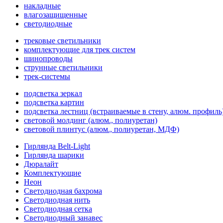
накладные
влагозащищенные
светодиодные
трековые светильники
комплектующие для трек систем
шинопроводы
струнные светильники
трек-системы
подсветка зеркал
подсветка картин
подсветка лестниц (встраиваемые в стену, алюм. профиль
световой молдинг (алюм., полиуретан)
световой плинтус (алюм., полиуретан, МДФ)
Гирлянда Belt-Light
Гирлянда шарики
Дюралайт
Комплектующие
Неон
Светодиодная бахрома
Светодиодная нить
Светодиодная сетка
Светодиодный занавес