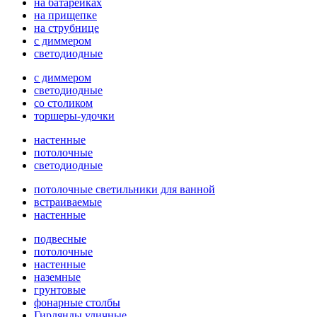
на батарейках
на прищепке
на струбнице
с диммером
светодиодные
с диммером
светодиодные
со столиком
торшеры-удочки
настенные
потолочные
светодиодные
потолочные светильники для ванной
встраиваемые
настенные
подвесные
потолочные
настенные
наземные
грунтовые
фонарные столбы
Гирлянды уличные