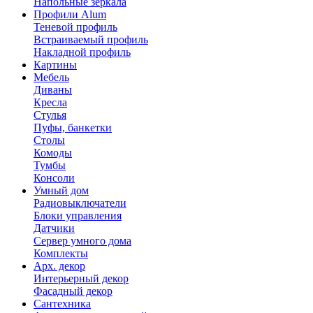
Напольные зеркала
Профили Alum
Теневой профиль
Встраиваемый профиль
Накладной профиль
Картины
Мебель
Диваны
Кресла
Стулья
Пуфы, банкетки
Столы
Комоды
Тумбы
Консоли
Умный дом
Радиовыключатели
Блоки управления
Датчики
Сервер умного дома
Комплекты
Арх. декор
Интерьерный декор
Фасадный декор
Сантехника